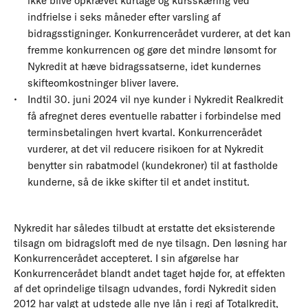
ikke blive opkrævet kurtage og kursskæring ved
indfrielse i seks måneder efter varsling af
bidragsstigninger. Konkurrencerådet vurderer, at det kan
fremme konkurrencen og gøre det mindre lønsomt for
Nykredit at hæve bidragssatserne, idet kundernes
skifteomkostninger bliver lavere.
Indtil 30. juni 2024 vil nye kunder i Nykredit Realkredit
få afregnet deres eventuelle rabatter i forbindelse med
terminsbetalingen hvert kvartal. Konkurrencerådet
vurderer, at det vil reducere risikoen for at Nykredit
benytter sin rabatmodel (kundekroner) til at fastholde
kunderne, så de ikke skifter til et andet institut.
Nykredit har således tilbudt at erstatte det eksisterende
tilsagn om bidragsloft med de nye tilsagn. Den løsning har
Konkurrencerådet accepteret. I sin afgørelse har
Konkurrencerådet blandt andet taget højde for, at effekten
af det oprindelige tilsagn udvandes, fordi Nykredit siden
2012 har valgt at udstede alle nye lån i regi af Totalkredit,