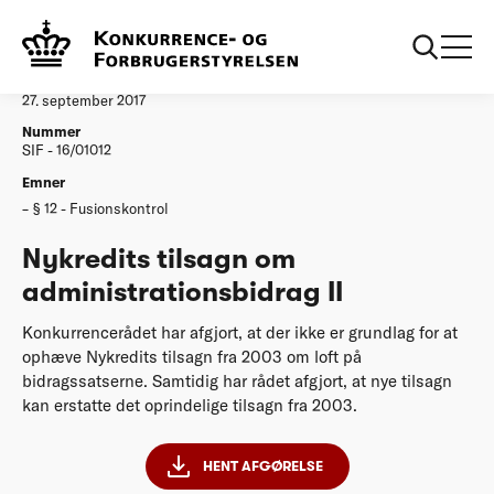
...
Afgørelser
Nykredits tilsagn om administrationsbidrag II
Afgørelse
27. september 2017
Nummer
SIF - 16/01012
Emner
§ 12 - Fusionskontrol
Nykredits tilsagn om
administrationsbidrag II
Konkurrencerådet har afgjort, at der ikke er grundlag for at
ophæve Nykredits tilsagn fra 2003 om loft på
bidragssatserne. Samtidig har rådet afgjort, at nye tilsagn
kan erstatte det oprindelige tilsagn fra 2003.
HENT AFGØRELSE