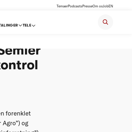
Temaer
Podcasts
Presse
Om os
Job
EN
TALINGER
TELE
 en
 Semler
kontrol
n forenklet
 Agro”) og