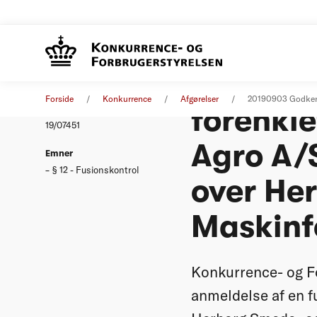
Godkend
Afgørelse
03. september 2019
Forside
Konkurrence
Afgørelser
20190903 Godkend
forenkl
Nummer
19/07451
Agro A/S
Emner
§ 12 - Fusionskontrol
over He
Maskinf
Konkurrence- og Fo
anmeldelse af en f