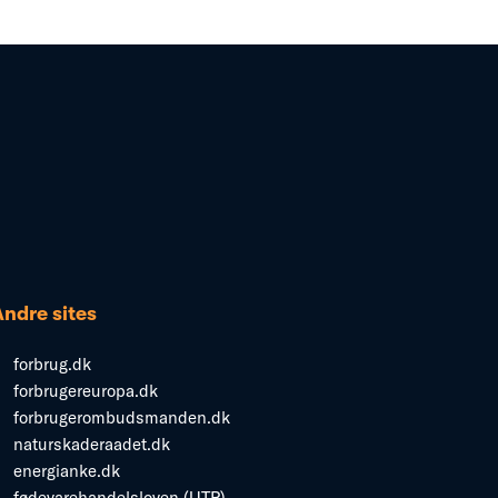
Andre sites
forbrug.dk
forbrugereuropa.dk
forbrugerombudsmanden.dk
naturskaderaadet.dk
energianke.dk
fødevarehandelsloven (UTP)