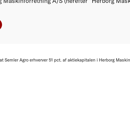
 Maskinforretning A/S (herefter ”Herborg Maski
t Semler Agro erhverver 51 pct. af aktiekapitalen i Herborg Maskin