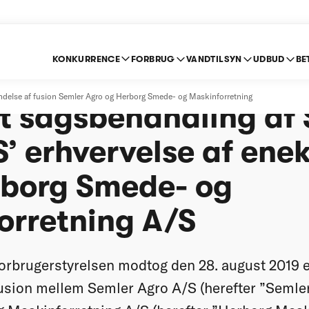
KONKURRENCE
FORBRUG
VANDTILSYN
UDBUD
BE
else på baggrund af
else af fusion Semler Agro og Herborg Smede- og Maskinforretning
et sagsbehandling af
’ erhvervelse af ene
rborg Smede- og
orretning A/S
rbrugerstyrelsen modtog den 28. august 2019 e
usion mellem Semler Agro A/S (herefter ”Semler