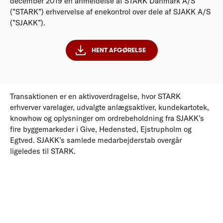
december 2019 en anmeldelse af STARK Danmark A/S’
(”STARK”) erhvervelse af enekontrol over dele af SJAKK A/S
(”SJAKK”).
HENT AFGØRELSE
Transaktionen er en aktivoverdragelse, hvor STARK
erhverver varelager, udvalgte anlægsaktiver, kundekartotek,
knowhow og oplysninger om ordrebeholdning fra SJAKK’s
fire byggemarkeder i Give, Hedensted, Ejstrupholm og
Egtved. SJAKK’s samlede medarbejderstab overgår
ligeledes til STARK.