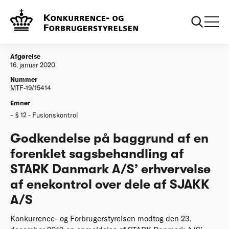
...
Afgørelser
20200116 Godkendelse forenklet STARK
Danmark AS erhvervelse af enekontrol over dele
af SJAKK AS
Afgørelse
16. januar 2020
Nummer
MTF-19/15414
Emner
§ 12 - Fusionskontrol
Godkendelse på baggrund af en
forenklet sagsbehandling af
STARK Danmark A/S’ erhvervelse
af enekontrol over dele af SJAKK
A/S
Konkurrence- og Forbrugerstyrelsen modtog den 23.