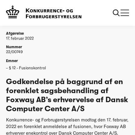
...
Afgørelser
20220217 Godkendelse på baggrund af en
forenklet sagsbehandling af Foxway AB’s
erhvervelse af Dansk Computer Center A/S
Afgørelse
17. februar 2022
Nummer
22/00749
Emner
§ 12 - Fusionskontrol
Godkendelse på baggrund af en
forenklet sagsbehandling af
Foxway AB’s erhvervelse af Dansk
Computer Center A/S
Konkurrence- og Forbrugerstyrelsen modtog den 17. februar,
2022 en forenklet anmeldelse af fusionen, hvor Foxway AB
erhverver enekontrol over Dansk Computer Center A/S.