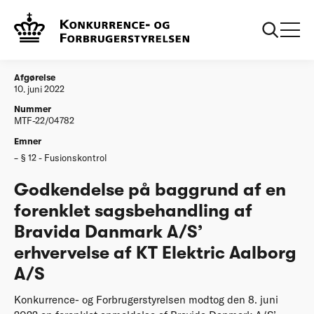
...
Afgørelser
20220610 Godkendelse på baggrund af en
forenklet sagsbehandling af Bravida Danmark
A/S’ erhvervelse af KT Elektric Aalborg A/S
Afgørelse
10. juni 2022
Nummer
MTF-22/04782
Emner
§ 12 - Fusionskontrol
Godkendelse på baggrund af en
forenklet sagsbehandling af
Bravida Danmark A/S’
erhvervelse af KT Elektric Aalborg
A/S
Konkurrence- og Forbrugerstyrelsen modtog den 8. juni