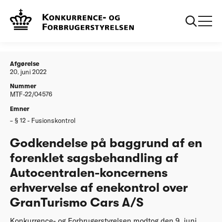
...
Afgørelser
20220620 Godkendelse på baggrund af en
forenklet sagsbehandling af Autocentralen-
koncernens erhvervelse af enekontrol over
GranTurismo Cars A/S
Afgørelse
20. juni 2022
Nummer
MTF-22/04576
Emner
§ 12 - Fusionskontrol
Godkendelse på baggrund af en
forenklet sagsbehandling af
Autocentralen-koncernens
erhvervelse af enekontrol over
GranTurismo Cars A/S
Konkurrence- og Forbrugerstyrelsen modtog den 9. juni