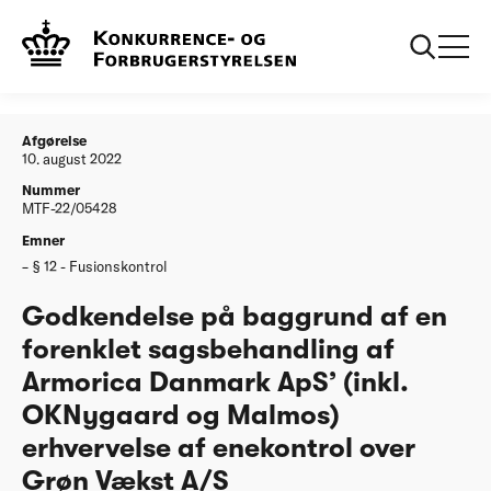
...
Afgørelser
20220810 Godkendelse på baggrund af en
forenklet sagsbehandling af Armorica Danmark
ApS’ (inkl. OKNygaard og Malmos) erhvervelse af
enekontrol over Grøn Vækst A/S
Afgørelse
10. august 2022
Nummer
MTF-22/05428
Emner
§ 12 - Fusionskontrol
Godkendelse på baggrund af en
forenklet sagsbehandling af
Armorica Danmark ApS’ (inkl.
OKNygaard og Malmos)
erhvervelse af enekontrol over
Grøn Vækst A/S