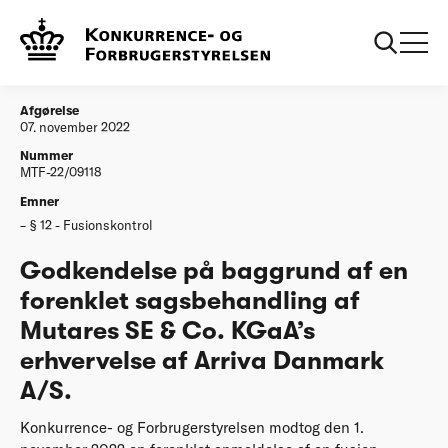
...
Afgørelser
20221107 Godkendelse på baggrund af en
forenklet sagsbehandling af Mutares SE & Co.
KGaA’s erhvervelse af Arriva Danmark A/S.
Afgørelse
07. november 2022
Nummer
MTF-22/09118
Emner
§ 12 - Fusionskontrol
Godkendelse på baggrund af en
forenklet sagsbehandling af
Mutares SE & Co. KGaA’s
erhvervelse af Arriva Danmark
A/S.
Konkurrence- og Forbrugerstyrelsen modtog den 1.