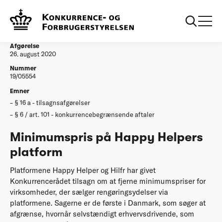
...
Afgørelser
20200826 Minimumspris på Happy Helpers
platform
Afgørelse
26. august 2020
Nummer
19/05554
Emner
§ 16 a - tilsagnsafgørelser
§ 6 / art. 101 - konkurrencebegrænsende aftaler
Minimumspris på Happy Helpers
platform
Platformene Happy Helper og Hilfr har givet
Konkurrencerådet tilsagn om at fjerne minimumspriser for
virksomheder, der sælger rengøringsydelser via
platformene. Sagerne er de første i Danmark, som søger at
afgrænse, hvornår selvstændigt erhvervsdrivende, som