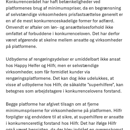
Konkurrencerådet har haft betænkeligheder ved
platformenes brug af minimumspriser, da en begrænsning
af selvstændige virksomheders prisfastsættelse generelt er
en af de mest konkurrenceskadelige former for adfærd.
Omvendt er aftaler om løn- og ansættelsesforhold ikke
omfattet af forbuddene i konkurrenceloven. Det har derfor
været afgørende at skelne mellem ansatte og virksomheder
på platformene.
Udbyderne af rengøringsydelser er umiddelbart ikke ansat
hos Happy Helfer og Hilfr, men er selvstændige
virksomheder, som får formidlet kunder via
rengøringsplatformene. Det kan dog ikke udelukkes, at
visse af udbyderne hos Hilfr, de såkaldte ”superhilfere”, kan
betegnes som arbejdstagere i konkurrencelovens forstand.
Begge platforme har afgivet tilsagn om at fjerne
minimumspriserne for virksomhederne på platformen. Hilfr
forpligter sig endvidere til at sikre, at superhilfere er ansatte
i konkurrenceretlig forstand hos Hilfr. Det har ifølge Hilfr
også været hensigten, da der blev indgået en overenskomst