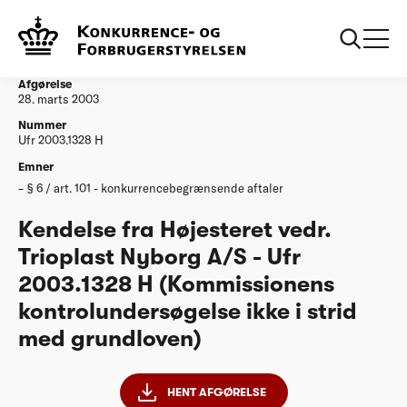
...
Afgørelser
20030328 Kendelse fra Hoejesteret vedr
Trioplast Nyborg AS Ufr 20031328 H
Afgørelse
28. marts 2003
Nummer
Ufr 2003.1328 H
Emner
§ 6 / art. 101 - konkurrencebegrænsende aftaler
Kendelse fra Højesteret vedr.
Trioplast Nyborg A/S - Ufr
2003.1328 H (Kommissionens
kontrolundersøgelse ikke i strid
med grundloven)
HENT AFGØRELSE