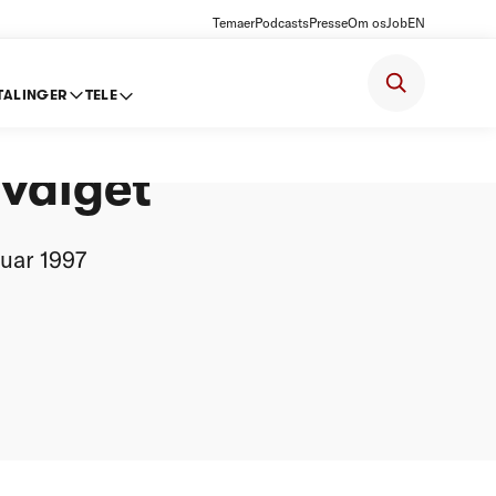
Temaer
Podcasts
Presse
Om os
Job
EN
TALINGER
TELE
cember
dvalget
nuar 1997