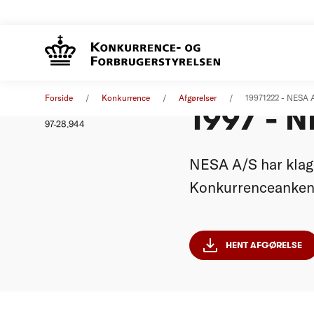
Kendels
Afgørelse
22. december 1997
Forside
Konkurrence
Afgørelser
19971222 - NESA A
1997 - 
Nummer
97-28.944
NESA A/S har klage
Konkurrenceanken
HENT AFGØRELSE