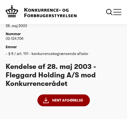
...
Afgørelser
20030528 Fleggard Holding AS
Afgørelse
28. maj 2003
Nummer
02-124.706
Emner
§ 6 / art. 101 - konkurrencebegrænsende aftaler
Kendelse af 28. maj 2003 -
Fleggard Holding A/S mod
Konkurrencerådet
HENT AFGØRELSE