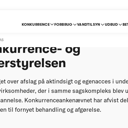
KONKURRENCE
FORBRUG
VANDTILSYN
UDBUD
BE
 af 4. april 2017 - J
AS
kurrence- og
erstyrelsen
get over afslag på aktindsigt og egenacces i un
virksomheder, der i samme sagskompleks blev u
ldannelse. Konkurrenceankenævnet har afvist dele
en til fornyet behandling og afgørelse.