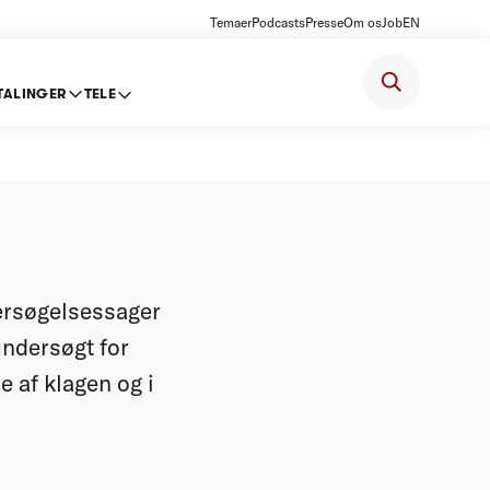
Temaer
Podcasts
Presse
Om os
Job
EN
TALINGER
TELE
orton A/S
dersøgelsessager
ndersøgt for
 af klagen og i