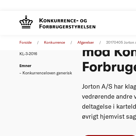
Kendelse
Afgørelse
04. april 2017
Forside
Konkurrence
Afgørelser
20170405 Jorton 
mod Kon
Nummer
KL-3-2016
Forbrug
Emner
Konkurrenceloven generisk
Jorton A/S har kla
vedrørende andre 
deltagelse i karte
øvrigt hjemvist sag