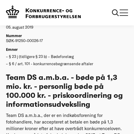
...
Afgørelser
20190821 Team DS bøder
Afgørelse
05. august 2019
Nummer
SØK-91250-00026-17
Emner
§ 23 j (tidligere § 23 b) – Bødeforelæg
§ 6 / art. 101 - konkurrencebegrænsende aftaler
Team DS a.m.b.a. - bøde på 1,3
mio. kr. - personlig bøde på
100.000 kr. - priskoordinering og
informationsudveksling
Team DS a.m.b.a., der er en indkøbsforening for
fotohandlere, har accepteret at betale en bøde på 1,3
millioner kroner efter at have overtrådt konkurrenceloven.