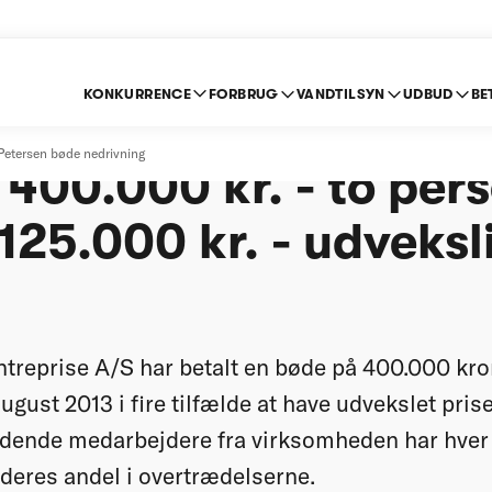
KONKURRENCE
FORBRUG
VANDTILSYN
UDBUD
BE
 Petersen Entreprise A
 Petersen bøde nedrivning
400.000 kr. - to per
125.000 kr. - udveksl
ntreprise A/S har betalt en bøde på 400.000 kron
 august 2013 i fire tilfælde at have udvekslet pri
edende medarbejdere fra virksomheden har hver 
 deres andel i overtrædelserne.