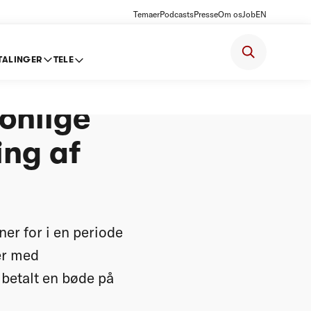
Temaer
Podcasts
Presse
Om os
Job
EN
TALINGER
TELE
/S -
sonlige
ing af
er for i en periode
ser med
betalt en bøde på