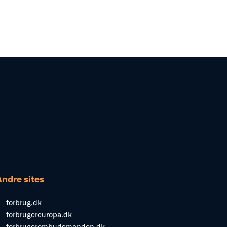
Andre sites
forbrug.dk
forbrugereuropa.dk
forbrugerombudsmanden.dk