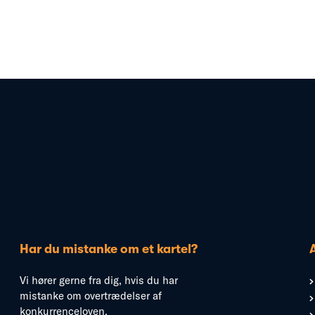
Har du mistanke om et kartel?
Vi hører gerne fra dig, hvis du har
mistanke om overtrædelser af
konkurrenceloven.