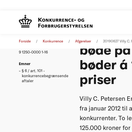
Villy C.
Afgørelse
27. juni 2019
Forside
Konkurrence
Afgørelser
20190627 Villy C.
bøde på 
Nummer
9 1250-0000 1-16
bøder á 
Emner
§ 6 / art. 101 -
priser
konkurrencebegrænsende
aftaler
Villy C. Petersen E
fra januar 2012 til
konkurrenter. To l
125.000 kroner for