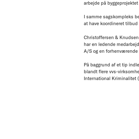
arbejde på byggeprojekte
I samme sagskompleks bet
at have koordineret tilbu
Christoffersen & Knudsen 
har en ledende medarbejd
A/S og en forhenværende 
På baggrund af et tip indl
blandt flere vvs-virksomh
International Kriminalitet 