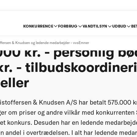
KONKURRENCE
FORBRUG
VANDTILSYN
UDBUD
BE
ffersen & Knudsen A/
ffersen & Knudsen og ledende medarbejder - vvsEmner
00 kr. - personlig b
r. - tilbudskoordiner
eller
toffersen & Knudsen A/S har betalt 575.000 kro
ger om priser og andre vilkår med konkurrenten
et konkurs. Desuden har en ledende medarbejde
in andel i overtrædelsen. I alt har ledende medar