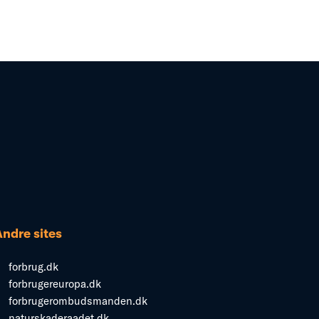
Andre sites
forbrug.dk
forbrugereuropa.dk
forbrugerombudsmanden.dk
naturskaderaadet.dk