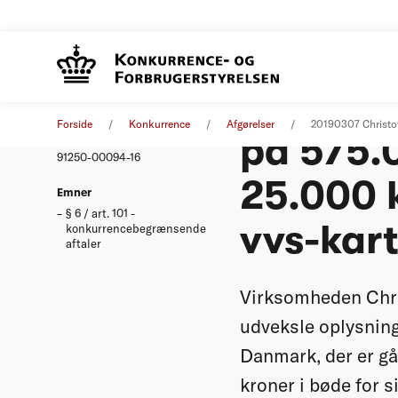
Christo
Afgørelse
31. januar 2019
Forside
Konkurrence
Afgørelser
20190307 Christo
på 575.0
Nummer
91250-00094-16
25.000 k
Emner
§ 6 / art. 101 -
vvs-kart
konkurrencebegrænsende
aftaler
Virksomheden Chris
udveksle oplysnin
Danmark, der er gå
kroner i bøde for s