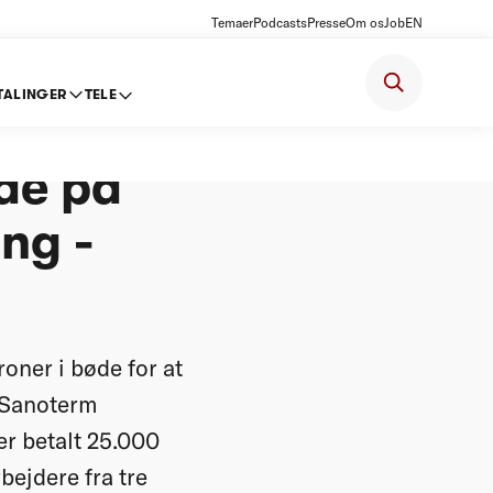
Temaer
Podcasts
Presse
Om os
Job
EN
TALINGER
TELE
S - bøde
øde på
ing -
ner i bøde for at
 Sanoterm
r betalt 25.000
bejdere fra tre