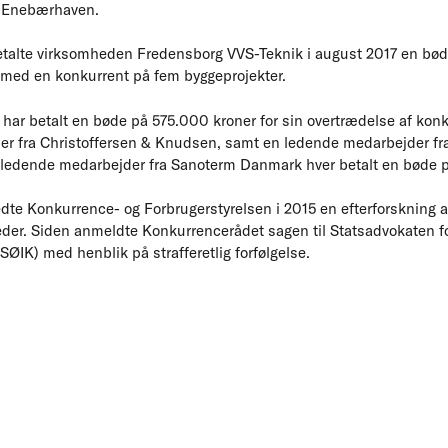
t Enebærhaven.
alte virksomheden Fredensborg VVS-Teknik i august 2017 en bøde 
d med en konkurrent på fem byggeprojekter.
har betalt en bøde på 575.000 kroner for sin overtrædelse af kon
er fra Christoffersen & Knudsen, samt en ledende medarbejder f
ledende medarbejder fra Sanoterm Danmark hver betalt en bøde p
edte Konkurrence- og Forbrugerstyrelsen i 2015 en efterforskning a
eder. Siden anmeldte Konkurrencerådet sagen til Statsadvokaten 
(SØIK) med henblik på strafferetlig forfølgelse.