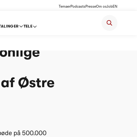
Temaer
Podcasts
Presse
Om os
Job
EN
TALINGER
TELE
/S -
sonlige
af Østre
 bøde på 500.000