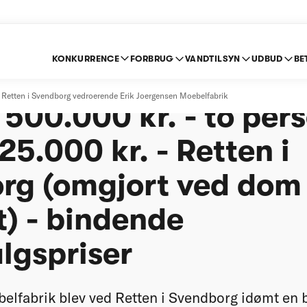
KONKURRENCE
FORBRUG
VANDTILSYN
UDBUD
BE
gensen Møbelfabrik A
Retten i Svendborg vedroerende Erik Joergensen Moebelfabrik
500.000 kr. - to per
25.000 kr. - Retten i
rg (omgjort ved dom 
t) - bindende
lgspriser
elfabrik blev ved Retten i Svendborg idømt en