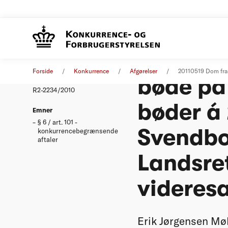
Erik Jør
Afgørelse
19. maj 2011
Forside
Konkurrence
Afgørelser
20110519 Dom fra 
bøde på 
Nummer
R2-2234/2010
bøder á 
Emner
§ 6 / art. 101 -
Svendbo
konkurrencebegrænsende
aftaler
Landsre
videresa
Erik Jørgensen Møb