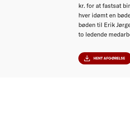
kr. for at fastsat
hver idømt en bød
bøden til Erik Jørg
to ledende medarbe
HENT AFGØRELSE