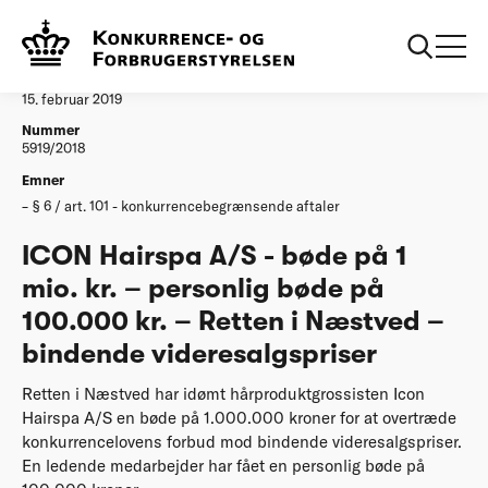
...
Afgørelser
20190215 Icon Hairspa personlig bøde
Afgørelse
15. februar 2019
Nummer
5919/2018
Emner
§ 6 / art. 101 - konkurrencebegrænsende aftaler
ICON Hairspa A/S - bøde på 1
mio. kr. – personlig bøde på
100.000 kr. – Retten i Næstved –
bindende videresalgspriser
Retten i Næstved har idømt hårproduktgrossisten Icon
Hairspa A/S en bøde på 1.000.000 kroner for at overtræde
konkurrencelovens forbud mod bindende videresalgspriser.
En ledende medarbejder har fået en personlig bøde på