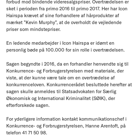
forbud mod bindende videresalgspriser. Overtrædelsen er
sket i perioden fra primo 2016 til primo 2017. Her har Icon
Hairspa krævet af sine forhandlere af hårprodukter af
mærket ”Kevin Murphy”, at de overholdt de vejledende
priser som mindstepriser.
En ledende medarbejder i Icon Hairspa er idømt en
personlig bøde på 100.000 for sin rolle i overtrædelsen.
Sagen begyndte i 2016, da en forhandler henvendte sig til
Konkurrence- og Forbrugerstyrelsen med materiale, der
viste, at der kunne være tale om en overtrædelse af
konkurrenceloven. Konkurrencerådet besluttede herefter at
sagen skulle anmeldes til Statsadvokaten for Særlig
Økonomisk og International Kriminalitet (SØIK), der
efterforskede sagen.
For yderligere information kontakt kommunikationschef i
Konkurrence- og Forbrugerstyrelsen, Hanne Arentoft, på
telefon 41 71 50 98.