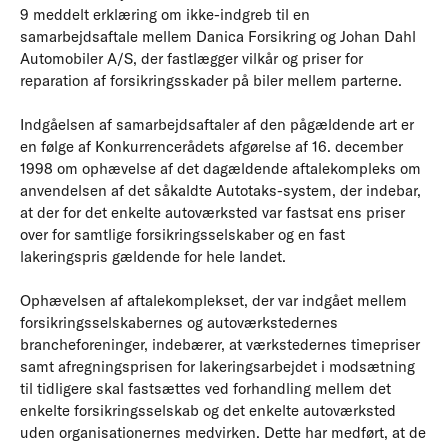
9 meddelt erklæring om ikke-indgreb til en
samarbejdsaftale mellem Danica Forsikring og Johan Dahl
Automobiler A/S, der fastlægger vilkår og priser for
reparation af forsikringsskader på biler mellem parterne.
Indgåelsen af samarbejdsaftaler af den pågældende art er
en følge af Konkurrencerådets afgørelse af 16. december
1998 om ophævelse af det dagældende aftalekompleks om
anvendelsen af det såkaldte Autotaks-system, der indebar,
at der for det enkelte autoværksted var fastsat ens priser
over for samtlige forsikringsselskaber og en fast
lakeringspris gældende for hele landet.
Ophævelsen af aftalekomplekset, der var indgået mellem
forsikringsselskabernes og autoværkstedernes
brancheforeninger, indebærer, at værkstedernes timepriser
samt afregningsprisen for lakeringsarbejdet i modsætning
til tidligere skal fastsættes ved forhandling mellem det
enkelte forsikringsselskab og det enkelte autoværksted
uden organisationernes medvirken. Dette har medført, at de