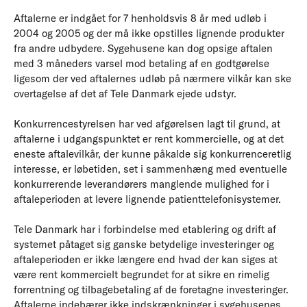
Aftalerne er indgået for 7 henholdsvis 8 år med udløb i
2004 og 2005 og der må ikke opstilles lignende produkter
fra andre udbydere. Sygehusene kan dog opsige aftalen
med 3 måneders varsel mod betaling af en godtgørelse
ligesom der ved aftalernes udløb på nærmere vilkår kan ske
overtagelse af det af Tele Danmark ejede udstyr.
Konkurrencestyrelsen har ved afgørelsen lagt til grund, at
aftalerne i udgangspunktet er rent kommercielle, og at det
eneste aftalevilkår, der kunne påkalde sig konkurrenceretlig
interesse, er løbetiden, set i sammenhæng med eventuelle
konkurrerende leverandørers manglende mulighed for i
aftaleperioden at levere lignende patienttelefonisystemer.
Tele Danmark har i forbindelse med etablering og drift af
systemet påtaget sig ganske betydelige investeringer og
aftaleperioden er ikke længere end hvad der kan siges at
være rent kommercielt begrundet for at sikre en rimelig
forrentning og tilbagebetaling af de foretagne investeringer.
Aftalerne indebærer ikke indskrænkninger i sygehusenes