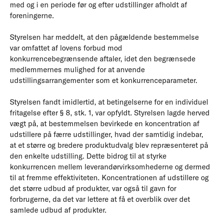
med og i en periode før og efter udstillinger afholdt af
foreningerne.
Styrelsen har meddelt, at den pågældende bestemmelse
var omfattet af lovens forbud mod
konkurrencebegrænsende aftaler, idet den begrænsede
medlemmernes mulighed for at anvende
udstillingsarrangementer som et konkurrenceparameter.
Styrelsen fandt imidlertid, at betingelserne for en individuel
fritagelse efter § 8, stk. 1, var opfyldt. Styrelsen lagde herved
vægt på, at bestemmelsen bevirkede en koncentration af
udstillere på færre udstillinger, hvad der samtidig indebar,
at et større og bredere produktudvalg blev repræsenteret på
den enkelte udstilling. Dette bidrog til at styrke
konkurrencen mellem leverandørvirksomhederne og dermed
til at fremme effektiviteten. Koncentrationen af udstillere og
det større udbud af produkter, var også til gavn for
forbrugerne, da det var lettere at få et overblik over det
samlede udbud af produkter.