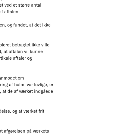
t ved et større antal
f aftalen.
n, og fundet, at det ikke
ret betragtet ikke ville
, at aftalen vil kunne
ikale aftaler og
 anmodet om
ng af halm, var lovlige, er
t, at de af værket indgåede
lse, og at værket frit
 at afgørelsen på værkets