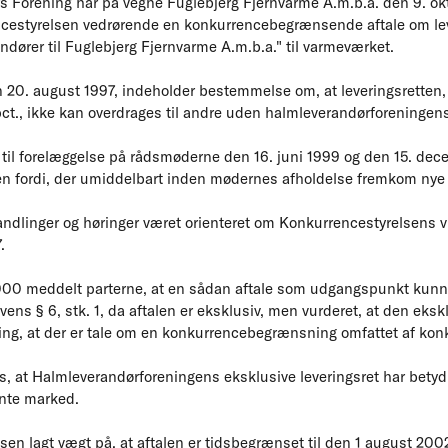
Forening har på vegne Fuglebjerg Fjernvarme A.m.b.a. den 9. okt
ncestyrelsen vedrørende en konkurrencebegrænsende aftale om lev
dører til Fuglebjerg Fjernvarme A.m.b.a." til varmeværket.
n 20. august 1997, indeholder bestemmelse om, at leveringsretten,
t., ikke kan overdrages til andre uden halmleverandørforeningen
 til forelæggelse på rådsmøderne den 16. juni 1999 og den 15. de
n fordi, der umiddelbart inden mødernes afholdelse fremkom nye f
ndlinger og høringer været orienteret om Konkurrencestyrelsens vu
.
 2000 meddelt parterne, at en sådan aftale som udgangspunkt kunn
ens § 6, stk. 1, da aftalen er eksklusiv, men vurderet, at den ekskl
g, at der er tale om en konkurrencebegrænsning omfattet af konku
s, at Halmleverandørforeningens eksklusive leveringsret har betyd
ante marked.
sen lagt vægt på, at aftalen er tidsbegrænset til den 1 august 2002