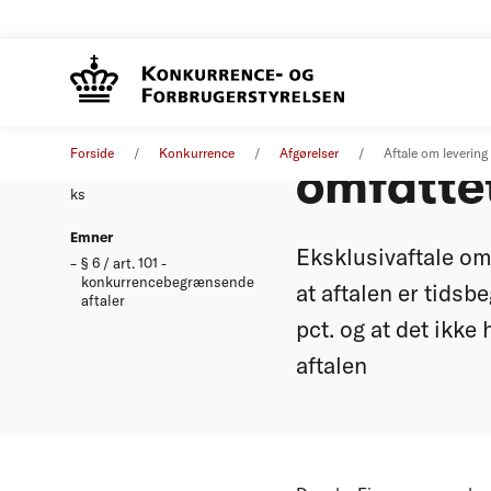
Aftale o
Afgørelse
29. november 2000
Forside
Konkurrence
Afgørelser
Aftale om levering
omfatte
Nummer
ks
Emner
Eksklusivaftale om 
§ 6 / art. 101 -
konkurrencebegrænsende
at aftalen er tids
aftaler
pct. og at det ikke
aftalen