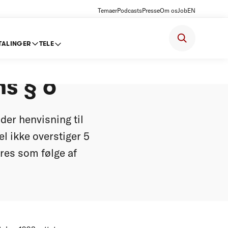
Temaer
Podcasts
Presse
Om os
Job
EN
TALINGER
TELE
ke
s § 6
nder henvisning til
l ikke overstiger 5
dres som følge af