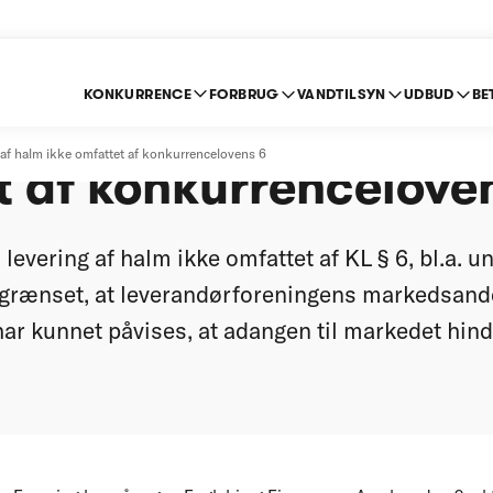
KONKURRENCE
FORBRUG
VANDTILSYN
UDBUD
BE
m levering af halm ik
 af halm ikke omfattet af konkurrencelovens 6
t af konkurrenceloven
levering af halm ikke omfattet af KL § 6, bl.a. u
begrænset, at leverandørforeningens markedsande
 har kunnet påvises, at adangen til markedet hin