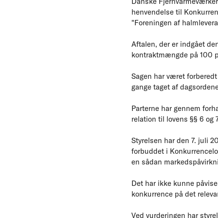
Danske Fjernvarmeværkers 
henvendelse til Konkurre
"Foreningen af halmleveran
Aftalen, der er indgået de
kontraktmængde på 100 pc
Sagen har været forberedt
gange taget af dagsordene
Parterne har gennem forha
relation til lovens §§ 6 og 7
Styrelsen har den 7. juli
forbuddet i Konkurrencelov
en sådan markedspåvirknin
Det har ikke kunne påvise
konkurrence på det relev
Ved vurderingen har styrel