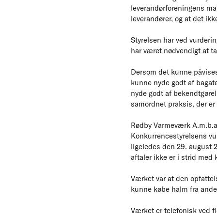
leverandørforeningens mark
leverandører, og at det ik
Styrelsen har ved vurderin
har været nødvendigt at tag
Dersom det kunne påvises,
kunne nyde godt af bagatel
nyde godt af bekendtgørels
samordnet praksis, der er t
Rødby Varmeværk A.m.b.a.
Konkurrencestyrelsens vurd
ligeledes den 29. august 2
aftaler ikke er i strid me
Værket var at den opfattel
kunne købe halm fra anden
Værket er telefonisk ved f