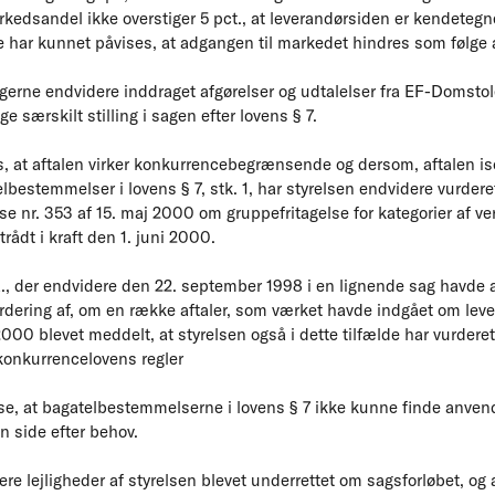
edsandel ikke overstiger 5 pct., at leverandørsiden er kendetegne
ke har kunnet påvises, at adgangen til markedet hindres som følge a
gerne endvidere inddraget afgørelser og udtalelser fra EF-Domstole
e særskilt stilling i sagen efter lovens § 7.
 at aftalen virker konkurrencebegrænsende og dersom, aftalen isole
bestemmelser i lovens § 7, stk. 1, har styrelsen endvidere vurderet
e nr. 353 af 15. maj 2000 om gruppefritagelse for kategorier af vert
rådt i kraft den 1. juni 2000.
, der endvidere den 22. september 1998 i en lignende sag havde
ering af, om en række aftaler, som værket havde indgået om leveri
000 blevet meddelt, at styrelsen også i dette tilfælde har vurdere
d konkurrencelovens regler
se, at bagatelbestemmelserne i lovens § 7 ikke kunne finde anvende
 side efter behov.
lere lejligheder af styrelsen blevet underrettet om sagsforløbet, og