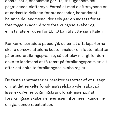
opnås, når ejendommen går "fejlfrit" igennem det
pågældende eleftersyn. Formålet med eleftersynene er
at nedsætte risikoen for brandskader, herunder at
belønne de landmænd, der selv gør en indsats for at
forebygge skader. Andre forsikringsselskaber og
elinstallatører uden for ELFO kan tilslutte sig aftalen.
Konkurrencerådets påbud gik ud på, at aftaleparterne
skulle ophæve aftalens bestemmelser om faste rabatter
på brandforsikringspræmie, så det blev muligt for den
enkelte landmand at få rabat på forsikringspræmien alt
efter det enkelte forsikringsselskabs regler.
De faste rabatsatser er herefter erstattet af et tilsagn
om, at det enkelte forsikringsselskab yder rabat på
løsøre- og/eller bygningsbrandforsikringen.og at
forsikringsselskaberne hver især informerer kunderne
om gældende rabatsatser.