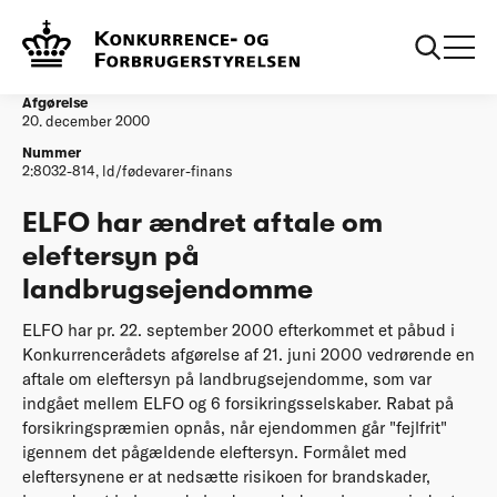
...
Afgørelser
ELFO har aendret aftale om eleftersyn paa
landbrugsejendomme
Afgørelse
20. december 2000
Nummer
2:8032-814, ld/fødevarer-finans
ELFO har ændret aftale om
eleftersyn på
landbrugsejendomme
ELFO har pr. 22. september 2000 efterkommet et påbud i
Konkurrencerådets afgørelse af 21. juni 2000 vedrørende en
aftale om eleftersyn på landbrugsejendomme, som var
indgået mellem ELFO og 6 forsikringsselskaber. Rabat på
forsikringspræmien opnås, når ejendommen går "fejlfrit"
igennem det pågældende eleftersyn. Formålet med
eleftersynene er at nedsætte risikoen for brandskader,