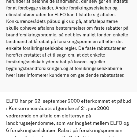
herunder at belønne de landmænd, der selv gør en indsats
for at forebygge skader. Andre forsikringsselskaber og
elinstallatører uden for ELFO kan tilslutte sig aftalen.
Konkurrencerådets påbud gik ud på, at aftaleparterne
skulle ophæve aftalens bestemmelser om faste rabatter på
brandforsikringspræmie, så det blev muligt for den enkelte
landmand at få rabat på forsikringspræmien alt efter det
enkelte forsikringsselskabs regler. De faste rabatsatser er
herefter erstattet af et tilsagn om, at det enkelte
forsikringsselskab yder rabat på løsøre- og/eller
bygningsbrandforsikringen.og at forsikringsselskaberne
hver især informerer kunderne om gældende rabatsatser.
ELFO har pr. 22. september 2000 efterkommet et påbud
i Konkurrencerådets afgørelse af 21. juni 2000
vedrørende en aftale om eleftersyn på
landbrugsejendomme, som var indgået mellem ELFO og
6 forsikringsselskaber. Rabat på forsikringspræmien