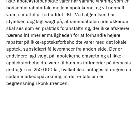
ikke-apoteksforbeholdte varer har samme virkning som en
horisontal rabataftale mellem apotekerne, og vil normalt
være omfattet af forbuddet i KL. Ved afgørelsen har
styrelsen dog lagt vægt på, at rammeaftalen udelukkende
skal ses som en praktisk foranstaltning, der ikke afskærer
hærens infirmerier muligheden for at forhandle højere
rabatter på ikke-apoteksforbeholdte varer med det lokale
apotek, subsidiært få leverancer fra anden side. Der er
endvidere lagt vægt på, apotekerne omsætning af ikke-
apoteksforbeholdte varer til hærens infirmerier på årsbasis
andrager ca. 250.000 kr., hvilket ikke antages at udgøre en
sådan markedspåvirkning, at der er tale om en
begrænsning i konkurrencen.