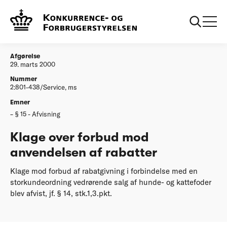
...
Klage over Forbrugerraadet og
Klage over forbud
Advokatsamfundets samarbejde om
mod anvendelsen af
wwwbolighandeldk
rabatter
Afgørelse
29. marts 2000
Nummer
2:801-438/Service, ms
Emner
§ 15 - Afvisning
Klage over forbud mod
anvendelsen af rabatter
Klage mod forbud af rabatgivning i forbindelse med en
storkundeordning vedrørende salg af hunde- og kattefoder
blev afvist, jf. § 14, stk.1,3.pkt.