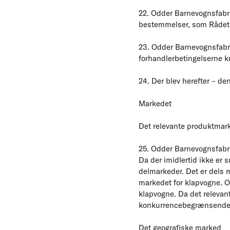
22. Odder Barnevognsfabri
bestemmelser, som Rådet
23. Odder Barnevognsfabri
forhandlerbetingelserne 
24. Der blev herefter – de
Markedet
Det relevante produktmar
25. Odder Barnevognsfabri
Da der imidlertid ikke er 
delmarkeder. Det er dels m
markedet for klapvogne. O
klapvogne. Da det relevan
konkurrencebegrænsende a
Det geografiske marked