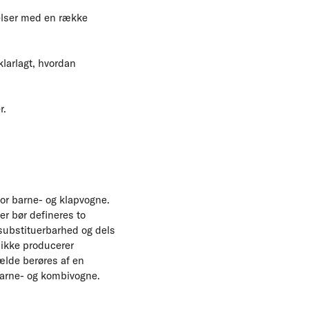
elser med en række
larlagt, hvordan
r.
or barne- og klapvogne.
er bør defineres to
 substituerbarhed og dels
 ikke producerer
ælde berøres af en
barne- og kombivogne.