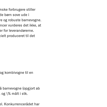
ske forbrugere stiller
ade børn sove ude i
ore og robuste barnevogne.
cer vurderes det ikke, at
r for leverandørerne.
elt produceret til det
 og kombivogne til en
 barnevogne (opgjort ab
 og \% målt i stk.
l. Konkurrencerådet har