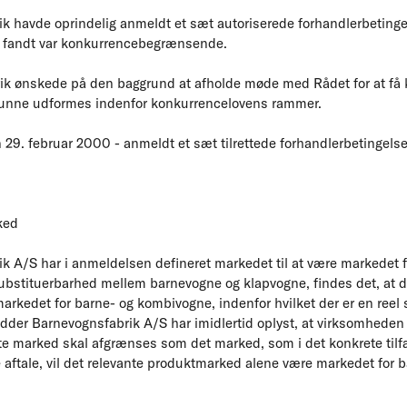
k havde oprindelig anmeldt et sæt autoriserede forhandlerbeting
 fandt var konkurrencebegrænsende.
k ønskede på den baggrund at afholde møde med Rådet for at få k
kunne udformes indenfor konkurrencelovens rammer.
n 29. februar 2000 - anmeldt et sæt tilrettede forhandlerbetingelse
ked
k A/S har i anmeldelsen defineret markedet til at være markedet f
substituerbarhed mellem barnevogne og klapvogne, findes det, at d
arkedet for barne- og kombivogne, indenfor hvilket der er en reel
dder Barnevognsfabrik A/S har imidlertid oplyst, at virksomheden
te marked skal afgrænses som det marked, som i det konkrete tilf
ftale, vil det relevante produktmarked alene være markedet for 