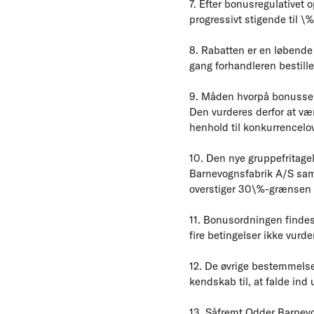
7. Efter bonusregulativet
progressivt stigende til \
8. Rabatten er en løbende
gang forhandleren bestille
9. Måden hvorpå bonussen 
Den vurderes derfor at vær
henhold til konkurrencelo
10. Den nye gruppefritagel
Barnevognsfabrik A/S sa
overstiger 30\%-grænsen i
11. Bonusordningen findes h
fire betingelser ikke vurde
12. De øvrige bestemmelse
kendskab til, at falde ind 
13. Såfremt Odder Barnev