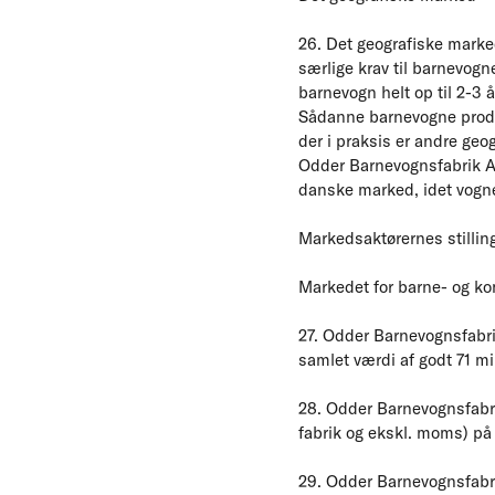
26. Det geografiske marke
særlige krav til barnevogn
barnevogn helt op til 2-3 
Sådanne barnevogne produ
der i praksis er andre geo
Odder Barnevognsfabrik A/
danske marked, idet vogne
Markedsaktørernes stillin
Markedet for barne- og k
27. Odder Barnevognsfabrik
samlet værdi af godt 71 mil
28. Odder Barnevognsfabr
fabrik og ekskl. moms) på k
29. Odder Barnevognsfabr