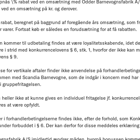
 opnås \% rabat ved en omsætning med Odder Barnevognsfabrik A/S
% ved en omsætning på kr. og derover.
 rabat, beregnet på baggrund af foregående års omsætning, som f
r varer. Fortsat køb er således en forudsætning for at få rabatten.
kommer til udbetaling findes at være loyalitetsskabende, idet de
e i strid med konkurrencelovens § 6, stk. 1, hvorfor der ikke kan 
vens § 9.
se for vertikale aftaler finder ikke anvendelse på forhandlerbeting
mmen med Scandia Barnevogne, som de indgår i koncern med har 
 gruppefritagelsen.
eller ikke at kunne gives en individuel fritagelse jf. konkurrencelov
res at være opfyldt.
r i forhandlerbetingelserne findes ikke, efter de forhold, som Kon
under forbuddet i § 6. Der kan derfor for disse meddeles erklæring i
ognsfabrik A/S imidlertid ændrer måden, hvorpå bonussen kommer 