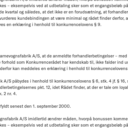
es – eksempelvis ved at udbetaling sker som et engangsbeløb på
 kvartal og således, at det ikke er en forudsætning, at forhandler
vurderes kundebindingen at være minimal og rådet finder derfor, a
es en erklæring i henhold til konkurrencelovens § 9.
rnevognsfabrik A/S, at de anmeldte forhandlerbetingelser – med un
e forhold som Konkurrencerådet har kendskab til, ikke falder ind u
derfor kan meddeles en erklæring i henhold til konkurrencelovens
 A/S påbydes i henhold til konkurrencelovens § 6, stk. 4 jf. § 16, s
dlerbetingelsernes pkt. 12, idet Rådet finder, at der er tale om loyal
 2 nr. 4.
fyldt senest den 1. september 2000.
gnsfabrik A/S imidlertid ændrer måden, hvorpå bonussen kommer t
es – eksempelvis ved at udbetaling sker som et engangsbeløb på