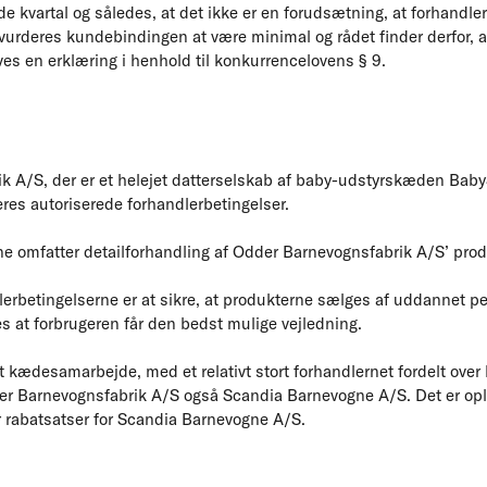
 kvartal og således, at det ikke er en forudsætning, at forhandler
vurderes kundebindingen at være minimal og rådet finder derfor, a
es en erklæring i henhold til konkurrencelovens § 9.
k A/S, der er et helejet datterselskab af baby-udstyrskæden Bab
res autoriserede forhandlerbetingelser.
ne omfatter detailforhandling af Odder Barnevognsfabrik A/S’ prod
erbetingelserne er at sikre, at produkterne sælges af uddannet pe
es at forbrugeren får den bedst mulige vejledning.
t kædesamarbejde, med et relativt stort forhandlernet fordelt ov
er Barnevognsfabrik A/S også Scandia Barnevogne A/S. Det er oplyst
er rabatsatser for Scandia Barnevogne A/S.