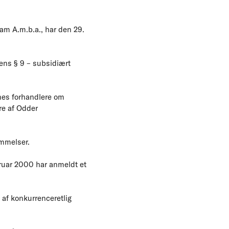
am A.m.b.a., har den 29.
ens § 9 – subsidiært
nes forhandlere om
re af Odder
mmelser.
bruar 2000 har anmeldt et
 af konkurrenceretlig