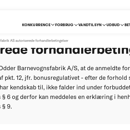
KONKURRENCE
FORBRUG
VANDTILSYN
UDBUD
BE
arnevognsfabrik A/S
abrik AS autoriserede forhandlerbetingelser
rede forhandlerbetin
Odder Barnevognsfabrik A/S, at de anmeldte for
 pkt. 12, jfr. bonusregulativet - efter de forhold
ar kendskab til, ikke falder ind under forbuddet
§ 6 og derfor kan meddeles en erklæring i henho
 § 9.