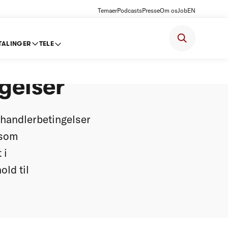
Temaer
Podcasts
Presse
Om os
Job
EN
TALINGER
TELE
gelser
handlerbetingelser
 som
 i
ld til