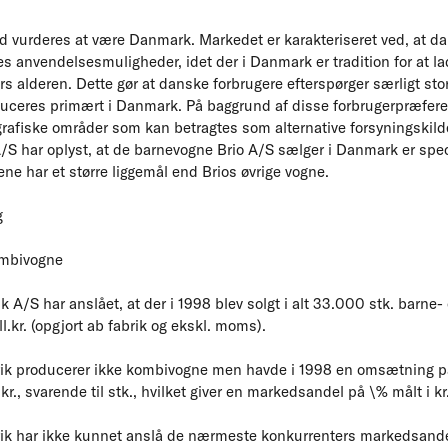
d vurderes at være Danmark. Markedet er karakteriseret ved, at dan
es anvendelsesmuligheder, idet der i Danmark er tradition for at l
års alderen. Dette gør at danske forbrugere efterspørger særligt st
ceres primært i Danmark. På baggrund af disse forbrugerpræferen
grafiske områder som kan betragtes som alternative forsyningskilde
S har oplyst, at de barnevogne Brio A/S sælger i Danmark er speci
ne har et større liggemål end Brios øvrige vogne.
g
ombivogne
 A/S har anslået, at der i 1998 blev solgt i alt 33.000 stk. barne-
l.kr. (opgjort ab fabrik og ekskl. moms).
ik producerer ikke kombivogne men havde i 1998 en omsætning på
r., svarende til stk., hvilket giver en markedsandel på \% målt i kr.
ik har ikke kunnet anslå de nærmeste konkurrenters markedsande