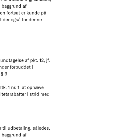
 baggrund af
en fortsat er kunde på
t der også for denne
dtagelse af pkt. 12, jf.
nder forbuddet i
 § 9.
tk. 1 nr. 1. at ophæve
itetsrabatter i strid med
il udbetaling, således,
 baggrund af