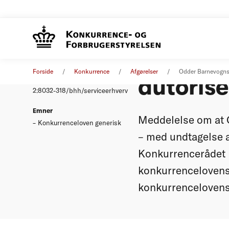
Odder B
Afgørelse
31. maj 2000
Forside
Konkurrence
Afgørelser
Odder Barnevognsf
autorise
Nummer
2:8032-318/bhh/serviceerhverv
Emner
Meddelelse om at 
Konkurrenceloven generisk
– med undtagelse af
Konkurrencerådet h
konkurrencelovens 
konkurrencelovens