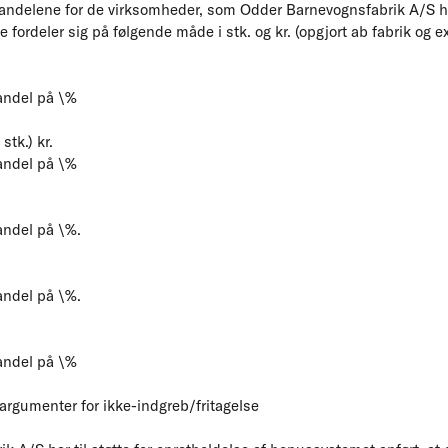
andelene for de virksomheder, som Odder Barnevognsfabrik A/S h
fordeler sig på følgende måde i stk. og kr. (opgjort ab fabrik og e
andel på \%
tk.) kr.
andel på \%
andel på \%.
andel på \%.
andel på \%
rgumenter for ikke-indgreb/fritagelse