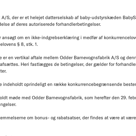
 A/S, der er et helejet datterselskab af baby-udstyrskæden BabyS
else af deres autoriserede forhandlerbetingelser.
 ansøgt om en ikke-indgrebserklæring i medfør af konkurrencelov
elovens § 8, stk. 1.
e er en vertikal aftale mellem Odder Barnevognsfabrik A/S og den
afsættes. Heri fastlægges de betingelser, der gælder for forhandle
ter.
ne indeholdt oprindeligt en række konkurrencebegrænsende beste
fholdt møde med Odder Barnevognsfabrik, som herefter den 29. fe
ingelser.
stemmelserne om bonus- og rabatsatser, der findes at være at være