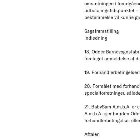
omsætningen i forudgående
udbetalingstidspunktet – 
bestemmelse vil kunne giv
Sagsfremstilling
Indledning
18. Odder Barnevognsfabri
foretaget anmeldelse af de
19. Forhandlerbetingelser
20. Formålet med forhandl
specialforretninger, såled
21. BabySam A.m.b.A. er e
A.m.b.A. ejer foruden Odd
forhandlerbetingelser ell
Aftalen