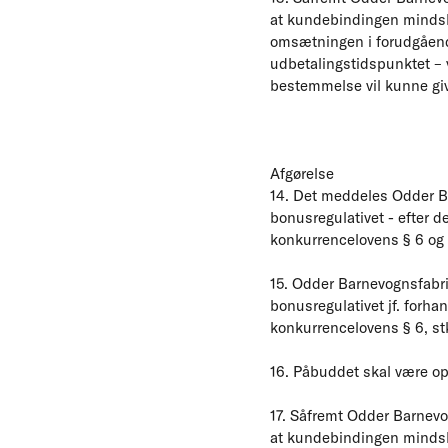
at kundebindingen mindsk
omsætningen i forudgående
udbetalingstidspunktet – 
bestemmelse vil kunne giv
Afgørelse
14. Det meddeles Odder Ba
bonusregulativet - efter d
konkurrencelovens § 6 og 
15. Odder Barnevognsfabrik
bonusregulativet jf. forhan
konkurrencelovens § 6, stk.
16. Påbuddet skal være op
17. Såfremt Odder Barnevo
at kundebindingen mindsk