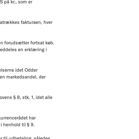
 på kr., som er
ratrækkes fakturaen, hver
n forudsætter fortsat køb.
meddeles en erklæring i
elserne idet Odder
en markedsandel, der
ens § 8, stk. 1, idet alle
kurrencerådet har
 henhold til § 9.
til udbetaling, således,