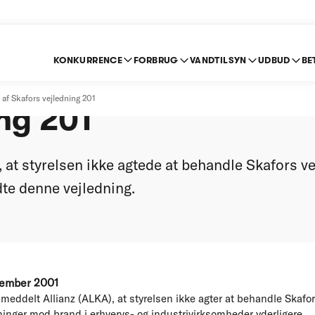
KONKURRENCE
FORBRUG
VANDTILSYN
UDBUD
BE
anmeldelse af Skafor
 af Skafors vejledning 201
ng 201
, at styrelsen ikke agtede at behandle Skafors ve
dte denne vejledning.
tember 2001
meddelt Allianz (ALKA), at styrelsen ikke agter at behandle Skafo
ninger mod brand i erhvervs- og industrivirksomheder yderligere.