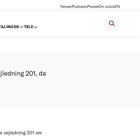
Temaer
Podcasts
Presse
Om os
Job
EN
TALINGER
TELE
s
jledning 201, da
rs vejledning 201 om