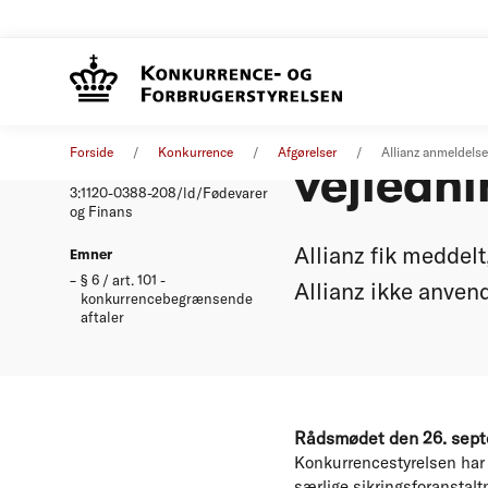
Allianz 
Afgørelse
26. september 2001
Forside
Konkurrence
Afgørelser
Allianz anmeldelse
vejledni
Nummer
3:1120-0388-208/ld/Fødevarer
og Finans
Allianz fik meddelt
Emner
§ 6 / art. 101 -
Allianz ikke anven
konkurrencebegrænsende
aftaler
Rådsmødet den 26. sep
Konkurrencestyrelsen har 
særlige sikringsforanstalt