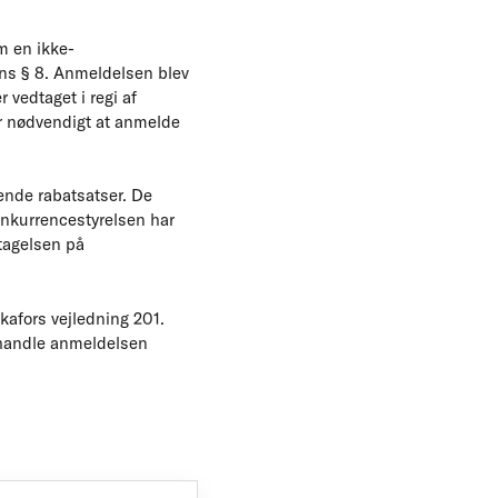
m en ikke-
ens § 8. Anmeldelsen blev
 vedtaget i regi af
ar nødvendigt at anmelde
ende rabatsatser. De
onkurrencestyrelsen har
itagelsen på
kafors vejledning 201.
behandle anmeldelsen