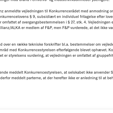
ianz anmeldte vejledningen til Konkurrencerådet med anmodning o
nkurrencelovens § 9, subsidiært en individuel fritagelse efter lov
r omfattet af overgangsbestemmelsen i § 27, stk. 4. Vejledningen er
Allianz/ALKA er medlem af F&P, men F&P vurderede, at det ikke v
d over en række tekniske forskrifter bl.a. bestemmelser om vejled
samråd med Konkurrencestyrelsen efterfølgende blevet ophævet. K
et er styrelsens vurdering, at vejledningen er omfattet af gruppefr
gende meddelt Konkurrencestyrelsen, at selskabet ikke anvender S
erfor meddelt parterne, at der herefter ikke er anledning til at 