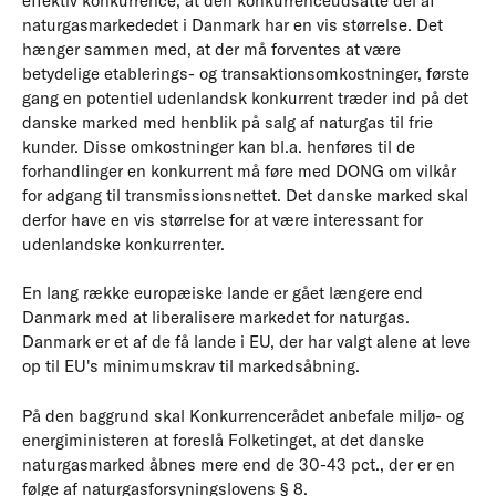
effektiv konkurrence, at den konkurrenceudsatte del af
naturgasmarkededet i Danmark har en vis størrelse. Det
hænger sammen med, at der må forventes at være
betydelige etablerings- og transaktionsomkostninger, første
gang en potentiel udenlandsk konkurrent træder ind på det
danske marked med henblik på salg af naturgas til frie
kunder. Disse omkostninger kan bl.a. henføres til de
forhandlinger en konkurrent må føre med DONG om vilkår
for adgang til transmissionsnettet. Det danske marked skal
derfor have en vis størrelse for at være interessant for
udenlandske konkurrenter.
En lang række europæiske lande er gået længere end
Danmark med at liberalisere markedet for naturgas.
Danmark er et af de få lande i EU, der har valgt alene at leve
op til EU's minimumskrav til markedsåbning.
På den baggrund skal Konkurrencerådet anbefale miljø- og
energiministeren at foreslå Folketinget, at det danske
naturgasmarked åbnes mere end de 30-43 pct., der er en
følge af naturgasforsyningslovens § 8.