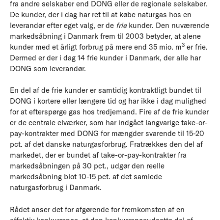
fra andre selskaber end DONG eller de regionale selskaber.
De kunder, der i dag har ret til at købe naturgas hos en
leverandør efter eget valg, er de
frie
kunder. Den nuværende
markedsåbning i Danmark frem til 2003 betyder, at alene
3
kunder med et årligt forbrug på mere end 35 mio. m
er frie.
Dermed er der i dag 14 frie kunder i Danmark, der alle har
DONG som leverandør.
En del af de frie kunder er samtidig kontraktligt bundet til
DONG i kortere eller længere tid og har ikke i dag mulighed
for at efterspørge gas hos tredjemand. Fire af de frie kunder
er de centrale elværker, som har indgået langvarige take-or-
pay-kontrakter med DONG for mængder svarende til 15-20
pct. af det danske naturgasforbrug. Fratrækkes den del af
markedet, der er bundet af take-or-pay-kontrakter fra
markedsåbningen på 30 pct., udgør den reelle
markedsåbning blot 10-15 pct. af det samlede
naturgasforbrug i Danmark.
Rådet anser det for afgørende for fremkomsten af en