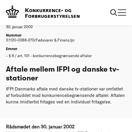
...
Afgørelser
Aftale mellem IFPI og danske tvstationer
Afgørelse
30. januar 2002
Nummer
3:1120-0388-270/Fødevarer & Finans/pr
Emner
§ 6 / art. 101 - konkurrencebegrænsende aftaler
Aftale mellem IFPI og danske tv-
stationer
IFPI Danmarks aftale med danske tv-stationer var omfattet
af forbuddet mod konkurrencebegrænsende aftaler. Aftalen
kunne imidlertid fritages ved en individuel fritagelse.
Rådsmødet den 30. januar 2002