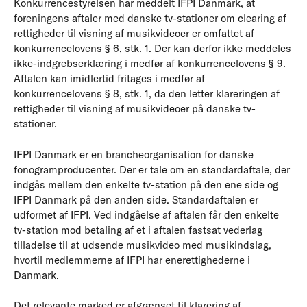
Konkurrencestyrelsen har meddelt IFPI Danmark, at
foreningens aftaler med danske tv-stationer om clearing af
rettigheder til visning af musikvideoer er omfattet af
konkurrencelovens § 6, stk. 1. Der kan derfor ikke meddeles
ikke-indgrebserklæring i medfør af konkurrencelovens § 9.
Aftalen kan imidlertid fritages i medfør af
konkurrencelovens § 8, stk. 1, da den letter klareringen af
rettigheder til visning af musikvideoer på danske tv-
stationer.
IFPI Danmark er en brancheorganisation for danske
fonogramproducenter. Der er tale om en standardaftale, der
indgås mellem den enkelte tv-station på den ene side og
IFPI Danmark på den anden side. Standardaftalen er
udformet af IFPI. Ved indgåelse af aftalen får den enkelte
tv-station mod betaling af et i aftalen fastsat vederlag
tilladelse til at udsende musikvideo med musikindslag,
hvortil medlemmerne af IFPI har enerettighederne i
Danmark.
Det relevante marked er afgrænset til klarering af