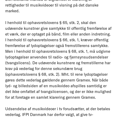
rettigheder til musikvideoer til visning på det danske
marked.
I henhold til ophavsretslovens § 65, stk. 2, skal den
udøvende kunstner give samtykke til offentlig fremførelse af
et værk, der er optaget på bånd, film eller anden indretning.
I henhold til ophavsretslovens § 66, stk. 1, kræver offentlig
fremførelse af lydoptagelser også fremstillerens samtykke.
Men i henhold til ophavsretslovens § 68, stk. 1, må udgivne
lydoptagelser anvendes til radio- og fjernsynsudsendelser
(tvangslicens). De udøvende kunstnere og fremstillerne har
krav på vederlag for denne sekundære brug
(ophavsretslovens § 68, stk. 2). Mht. til rene lydoptagelser
gøres dette vederlag gældende gennem Gramex. Når både
lyd- og billedsiden af en musikvideo afspilles samtidig er
det ikke omfattet af tvangslicensen, og der er ikke mulighed
for at foretage en samlet klarering gennem Gramex.
Udsendelse af musikvideoer i tv forudsætter, at der betales
vederlag. IFPI Danmark har derfor valgt, at give tv-