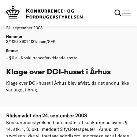
...
Afgørelser
Klage over DGIhuset i Aarhus
Afgørelse
24. september 2003
Nummer
3/1120-8901-1131/psoe/SEK
Emner
§11 a - Konkurrenceforvridende støtte
Klage over DGI-huset i Århus
Klage over DGI-huset i Århus blev afvist, da det endnu ikke
var taget i brug.
Rådsmødet den 24. september 2003
Konkurrencestyrelsen har i medfør af konkurrencelovens §
14, stk. 1, 3. pkt., meddelt 2 fysioterapeuter i Århus, at
styrelsen ikke vil foretage yderligere undersøgelser af deres