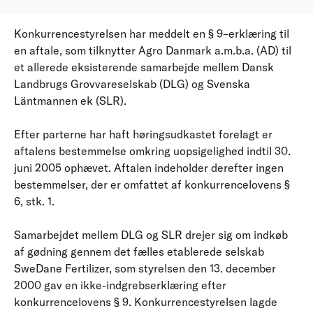
Konkurrencestyrelsen har meddelt en § 9–erklæring til
en aftale, som tilknytter Agro Danmark a.m.b.a. (AD) til
et allerede eksisterende samarbejde mellem Dansk
Landbrugs Grovvareselskab (DLG) og Svenska
Läntmannen ek (SLR).
Efter parterne har haft høringsudkastet forelagt er
aftalens bestemmelse omkring uopsigelighed indtil 30.
juni 2005 ophævet. Aftalen indeholder derefter ingen
bestemmelser, der er omfattet af konkurrencelovens §
6, stk. 1.
Samarbejdet mellem DLG og SLR drejer sig om indkøb
af gødning gennem det fælles etablerede selskab
SweDane Fertilizer, som styrelsen den 13. december
2000 gav en ikke-indgrebserklæring efter
konkurrencelovens § 9. Konkurrencestyrelsen lagde