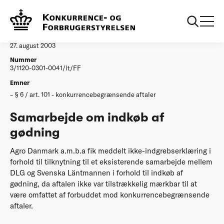
...
Afgørelser
Samarbejde om indkoeb af goedning
Afgørelse
27. august 2003
Nummer
3/1120-0301-0041/lt/FF
Emner
§ 6 / art. 101 - konkurrencebegrænsende aftaler
Samarbejde om indkøb af
gødning
Agro Danmark a.m.b.a fik meddelt ikke-indgrebserklæring i
forhold til tilknytning til et eksisterende samarbejde mellem
DLG og Svenska Läntmannen i forhold til indkøb af
gødning, da aftalen ikke var tilstrækkelig mærkbar til at
være omfattet af forbuddet mod konkurrencebegrænsende
aftaler.