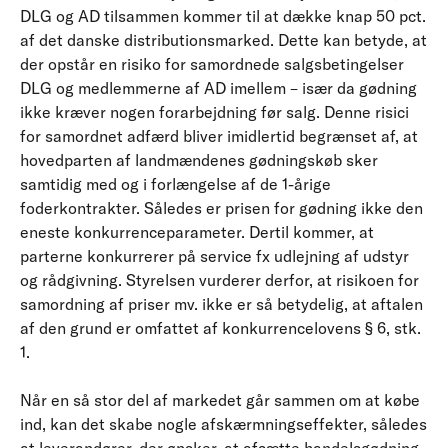
DLG og AD tilsammen kommer til at dække knap 50 pct.
af det danske distributionsmarked. Dette kan betyde, at
der opstår en risiko for samordnede salgsbetingelser
DLG og medlemmerne af AD imellem – især da gødning
ikke kræver nogen forarbejdning før salg. Denne risici
for samordnet adfærd bliver imidlertid begrænset af, at
hovedparten af landmændenes gødningskøb sker
samtidig med og i forlængelse af de 1-årige
foderkontrakter. Således er prisen for gødning ikke den
eneste konkurrenceparameter. Dertil kommer, at
parterne konkurrerer på service fx udlejning af udstyr
og rådgivning. Styrelsen vurderer derfor, at risikoen for
samordning af priser mv. ikke er så betydelig, at aftalen
af den grund er omfattet af konkurrencelovens § 6, stk.
1.
Når en så stor del af markedet går sammen om at købe
ind, kan det skabe nogle afskærmningseffekter, således