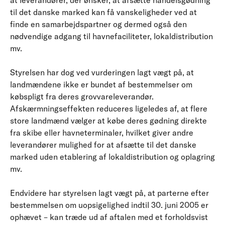
at leverandører, der ønsker, at afsætte handelsgødning
til det danske marked kan få vanskeligheder ved at
finde en samarbejdspartner og dermed også den
nødvendige adgang til havnefaciliteter, lokaldistribution
mv.
Styrelsen har dog ved vurderingen lagt vægt på, at
landmændene ikke er bundet af bestemmelser om
købspligt fra deres grovvareleverandør.
Afskærmningseffekten reduceres ligeledes af, at flere
store landmænd vælger at købe deres gødning direkte
fra skibe eller havneterminaler, hvilket giver andre
leverandører mulighed for at afsætte til det danske
marked uden etablering af lokaldistribution og oplagring
mv.
Endvidere har styrelsen lagt vægt på, at parterne efter
bestemmelsen om uopsigelighed indtil 30. juni 2005 er
ophævet – kan træde ud af aftalen med et forholdsvist