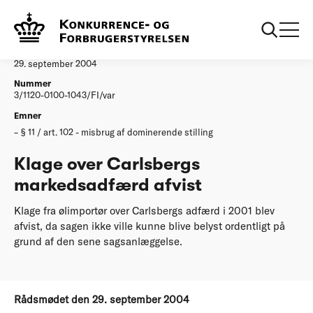
...
Afgørelser
Klage over Carlsbergs markedsadfaerd afvist
Afgørelse
29. september 2004
Nummer
3/1120-0100-1043/FI/var
Emner
§ 11 / art. 102 - misbrug af dominerende stilling
Klage over Carlsbergs
markedsadfærd afvist
Klage fra ølimportør over Carlsbergs adfærd i 2001 blev
afvist, da sagen ikke ville kunne blive belyst ordentligt på
grund af den sene sagsanlæggelse.
Rådsmødet den 29. september 2004