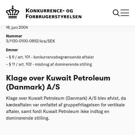
...
Afgørelser
Klage over Kuwait Petroleum Danmark AS
Afgørelse
16. juni 2004
Nummer
3/1120-0100-0852/kra/SEK
Emner
§ 6 / art. 101 - konkurrencebegrænsende aftaler
§ 11 / art. 102 - misbrug af dominerende stilling
Klage over Kuwait Petroleum
(Danmark) A/S
Klage over Kuwait Petroleum (Danmark) A/S blev afvist, da
kædeaftalen var omfattet af gruppefritagelsen for vertikale
aftaler, samt fordi Kuwait Petroleum ikke indtog en
dominerende stilling.