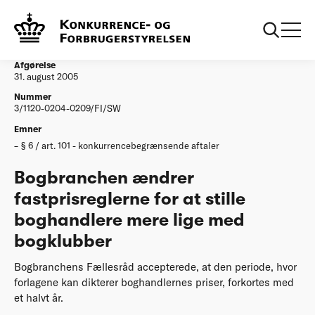
...
Afgørelser
Bogbranchen aendrer fastprisreglerne for at stille
boghandlere mere lige med bogklubber
Afgørelse
31. august 2005
Nummer
3/1120-0204-0209/FI/SW
Emner
§ 6 / art. 101 - konkurrencebegrænsende aftaler
Bogbranchen ændrer
fastprisreglerne for at stille
boghandlere mere lige med
bogklubber
Bogbranchens Fællesråd accepterede, at den periode, hvor
forlagene kan dikterer boghandlernes priser, forkortes med
et halvt år.