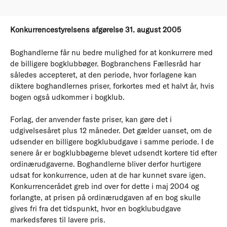
Konkurrencestyrelsens afgørelse 31. august 2005
Boghandlerne får nu bedre mulighed for at konkurrere med
de billigere bogklubbøger. Bogbranchens Fællesråd har
således accepteret, at den periode, hvor forlagene kan
diktere boghandlernes priser, forkortes med et halvt år, hvis
bogen også udkommer i bogklub.
Forlag, der anvender faste priser, kan gøre det i
udgivelsesåret plus 12 måneder. Det gælder uanset, om de
udsender en billigere bogklubudgave i samme periode. I de
senere år er bogklubbøgerne blevet udsendt kortere tid efter
ordinærudgaverne. Boghandlerne bliver derfor hurtigere
udsat for konkurrence, uden at de har kunnet svare igen.
Konkurrencerådet greb ind over for dette i maj 2004 og
forlangte, at prisen på ordinærudgaven af en bog skulle
gives fri fra det tidspunkt, hvor en bogklubudgave
markedsføres til lavere pris.