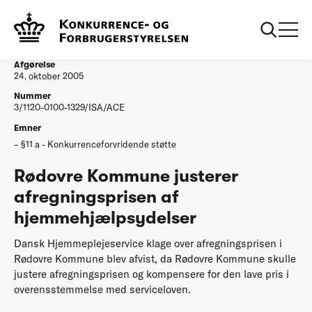
...
Afgørelser
Roedovre Kommune justerer afregningsprisen af
hjemmehjaelpsydelser
Afgørelse
24. oktober 2005
Nummer
3/1120-0100-1329/ISA/ACE
Emner
§11 a - Konkurrenceforvridende støtte
Rødovre Kommune justerer
afregningsprisen af
hjemmehjælpsydelser
Dansk Hjemmeplejeservice klage over afregningsprisen i
Rødovre Kommune blev afvist, da Rødovre Kommune skulle
justere afregningsprisen og kompensere for den lave pris i
overensstemmelse med serviceloven.