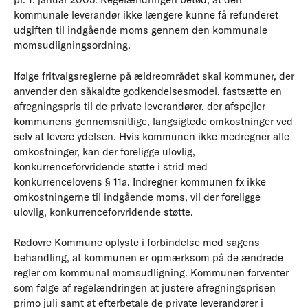
kommunale leverandør ikke længere kunne få refunderet
udgiften til indgående moms gennem den kommunale
momsudligningsordning.
Ifølge fritvalgsreglerne på ældreområdet skal kommuner, der
anvender den såkaldte godkendelsesmodel, fastsætte en
afregningspris til de private leverandører, der afspejler
kommunens gennemsnitlige, langsigtede omkostninger ved
selv at levere ydelsen. Hvis kommunen ikke medregner alle
omkostninger, kan der foreligge ulovlig,
konkurrenceforvridende støtte i strid med
konkurrencelovens § 11a. Indregner kommunen fx ikke
omkostningerne til indgående moms, vil der foreligge
ulovlig, konkurrenceforvridende støtte.
Rødovre Kommune oplyste i forbindelse med sagens
behandling, at kommunen er opmærksom på de ændrede
regler om kommunal momsudligning. Kommunen forventer
som følge af regelændringen at justere afregningsprisen
primo juli samt at efterbetale de private leverandører i