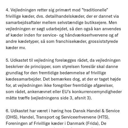
4. Vejledningen retter sig primært mod ”traditionelle”
frivillige kæder, dvs. detailhandelskæder, der er dannet via
samarbejdsaftaler mellem selvstændige butiksejere. Men
vejledningen er søgt udarbejdet, så den også kan anvendes
af kæder inden for service- og håndværkserhvervene og af
andre kædetyper, så som franchisekæder, grossiststyrede
kæder mv.
5. Udkastet til vejledning forelægges rådet, da vejledningen
beskriver de principper, som styrelsen foreslår skal danne
grundlag for den fremtidige bedømmelse af frivillige
kædesamarbejder. Det bemærkes dog, at der er taget højde
for, at vejledningen ikke foregriber fremtidige afgørelser,
som rådet, ankenævnet eller EU’s konkurrencemyndigheder
måtte træffe (vejledningens side 3, afsnit 3).
6. Udkastet har været i høring hos Dansk Handel & Service
(DHS), Handel, Transport og Serviceerhvervene (HTS),
Foreningen af Frivillige kæder i Danmark (Frida), De