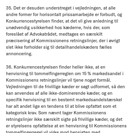
35. Det er desuden understreget i vejledningen, at alle
andre former for horisontalt prissamarbejde er forbudt, og
Konkurrencestyrelsen finder, at det vil give anledning til
unødvendig usikkerhed hos kæderne, hvis der, som
foreslået af Advokatrådet, medtages en særskilt
præcisering af Kommissionens retningslinjer, der i øvrigt
slet ikke forholder sig til detailhandelskæders fælles
annoncering.
36. Konkurrencestyrelsen finder heller ikke, at en
henvisning til tommelfingerreglen om 15 % markedsandel i
Kommissionens retningslinjer vil tjene noget formål.
Vejledningen til de frivillige kæder er søgt udformet, så den
kan anvendes af alle ikke-dominerende kæder, og en
specifik henvisning til en bestemt markedsandelstærskel
har alt andet lige en tendens til at blive opfattet som et
kategorisk krav. Som nævnt tager Kommissionens
retningslinjer ikke særskilt sigte på frivillige kæder, og det
er styrelsens opfattelse at en henvisning til Kommissionens
tommelfingerregel vil virke mod hensigten med