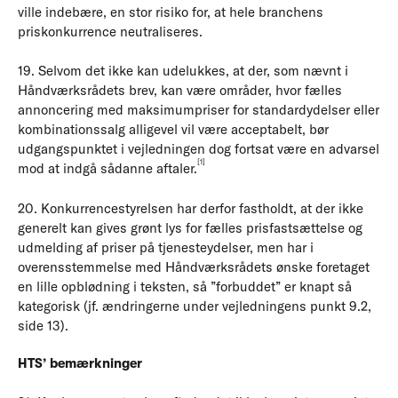
ville indebære, en stor risiko for, at hele branchens
priskonkurrence neutraliseres.
19. Selvom det ikke kan udelukkes, at der, som nævnt i
Håndværksrådets brev, kan være områder, hvor fælles
annoncering med maksimumpriser for standardydelser eller
kombinationssalg alligevel vil være acceptabelt, bør
udgangspunktet i vejledningen dog fortsat være en advarsel
[1]
mod at indgå sådanne aftaler.
20. Konkurrencestyrelsen har derfor fastholdt, at der ikke
generelt kan gives grønt lys for fælles prisfastsættelse og
udmelding af priser på tjenesteydelser, men har i
overensstemmelse med Håndværksrådets ønske foretaget
en lille opblødning i teksten, så ”forbuddet” er knapt så
kategorisk (jf. ændringerne under vejledningens punkt 9.2,
side 13).
HTS’ bemærkninger