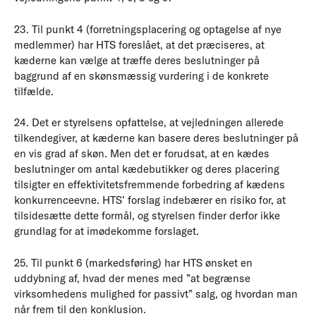
23. Til punkt 4 (forretningsplacering og optagelse af nye
medlemmer) har HTS foreslået, at det præciseres, at
kæderne kan vælge at træffe deres beslutninger på
baggrund af en skønsmæssig vurdering i de konkrete
tilfælde.
24. Det er styrelsens opfattelse, at vejledningen allerede
tilkendegiver, at kæderne kan basere deres beslutninger på
en vis grad af skøn. Men det er forudsat, at en kædes
beslutninger om antal kædebutikker og deres placering
tilsigter en effektivitetsfremmende forbedring af kædens
konkurrenceevne. HTS’ forslag indebærer en risiko for, at
tilsidesætte dette formål, og styrelsen finder derfor ikke
grundlag for at imødekomme forslaget.
25. Til punkt 6 (markedsføring) har HTS ønsket en
uddybning af, hvad der menes med ”at begrænse
virksomhedens mulighed for passivt” salg, og hvordan man
når frem til den konklusion.