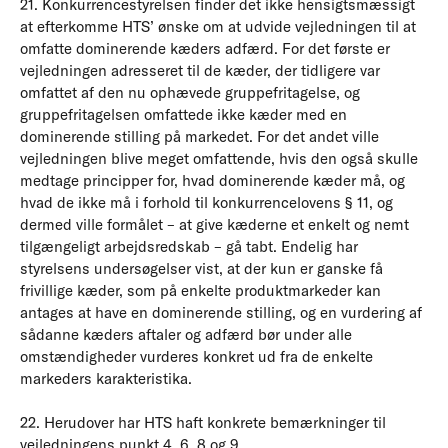
21. Konkurrencestyrelsen finder det ikke hensigtsmæssigt
at efterkomme HTS’ ønske om at udvide vejledningen til at
omfatte dominerende kæders adfærd. For det første er
vejledningen adresseret til de kæder, der tidligere var
omfattet af den nu ophævede gruppefritagelse, og
gruppefritagelsen omfattede ikke kæder med en
dominerende stilling på markedet. For det andet ville
vejledningen blive meget omfattende, hvis den også skulle
medtage principper for, hvad dominerende kæder må, og
hvad de ikke må i forhold til konkurrencelovens § 11, og
dermed ville formålet – at give kæderne et enkelt og nemt
tilgængeligt arbejdsredskab – gå tabt. Endelig har
styrelsens undersøgelser vist, at der kun er ganske få
frivillige kæder, som på enkelte produktmarkeder kan
antages at have en dominerende stilling, og en vurdering af
sådanne kæders aftaler og adfærd bør under alle
omstændigheder vurderes konkret ud fra de enkelte
markeders karakteristika.
22. Herudover har HTS haft konkrete bemærkninger til
vejledningens punkt 4, 6, 8 og 9.