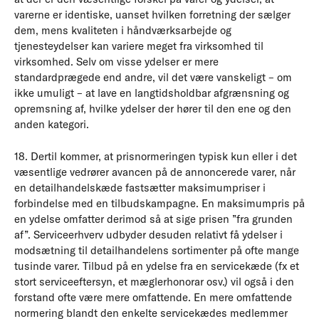
varerne er identiske, uanset hvilken forretning der sælger
dem, mens kvaliteten i håndværksarbejde og
tjenesteydelser kan variere meget fra virksomhed til
virksomhed. Selv om visse ydelser er mere
standardprægede end andre, vil det være vanskeligt – om
ikke umuligt – at lave en langtidsholdbar afgrænsning og
opremsning af, hvilke ydelser der hører til den ene og den
anden kategori.
18. Dertil kommer, at prisnormeringen typisk kun eller i det
væsentlige vedrører avancen på de annoncerede varer, når
en detailhandelskæde fastsætter maksimumpriser i
forbindelse med en tilbudskampagne. En maksimumpris på
en ydelse omfatter derimod så at sige prisen ”fra grunden
af”. Serviceerhverv udbyder desuden relativt få ydelser i
modsætning til detailhandelens sortimenter på ofte mange
tusinde varer. Tilbud på en ydelse fra en servicekæde (fx et
stort serviceeftersyn, et mæglerhonorar osv.) vil også i den
forstand ofte være mere omfattende. En mere omfattende
normering blandt den enkelte servicekædes medlemmer