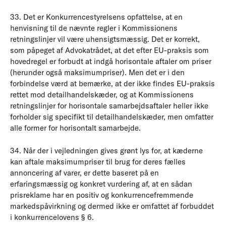
33. Det er Konkurrencestyrelsens opfattelse, at en
henvisning til de nævnte regler i Kommissionens
retningslinjer vil være uhensigtsmæssig. Det er korrekt,
som påpeget af Advokatrådet, at det efter EU-praksis som
hovedregel er forbudt at indgå horisontale aftaler om priser
(herunder også maksimumpriser). Men det er i den
forbindelse værd at bemærke, at der ikke findes EU-praksis
rettet mod detailhandelskæder, og at Kommissionens
retningslinjer for horisontale samarbejdsaftaler heller ikke
forholder sig specifikt til detailhandelskæder, men omfatter
alle former for horisontalt samarbejde.
34. Når der i vejledningen gives grønt lys for, at kæderne
kan aftale maksimumpriser til brug for deres fælles
annoncering af varer, er dette baseret på en
erfaringsmæssig og konkret vurdering af, at en sådan
prisreklame har en positiv og konkurrencefremmende
markedspåvirkning og dermed ikke er omfattet af forbuddet
i konkurrencelovens § 6.