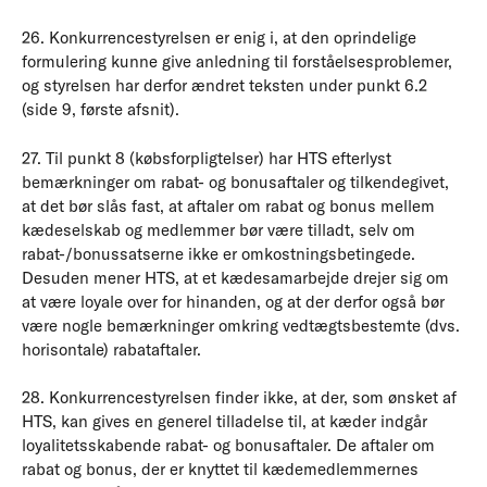
26. Konkurrencestyrelsen er enig i, at den oprindelige
formulering kunne give anledning til forståelsesproblemer,
og styrelsen har derfor ændret teksten under punkt 6.2
(side 9, første afsnit).
27. Til punkt 8 (købsforpligtelser) har HTS efterlyst
bemærkninger om rabat- og bonusaftaler og tilkendegivet,
at det bør slås fast, at aftaler om rabat og bonus mellem
kædeselskab og medlemmer bør være tilladt, selv om
rabat-/bonussatserne ikke er omkostningsbetingede.
Desuden mener HTS, at et kædesamarbejde drejer sig om
at være loyale over for hinanden, og at der derfor også bør
være nogle bemærkninger omkring vedtægtsbestemte (dvs.
horisontale) rabataftaler.
28. Konkurrencestyrelsen finder ikke, at der, som ønsket af
HTS, kan gives en generel tilladelse til, at kæder indgår
loyalitetsskabende rabat- og bonusaftaler. De aftaler om
rabat og bonus, der er knyttet til kædemedlemmernes