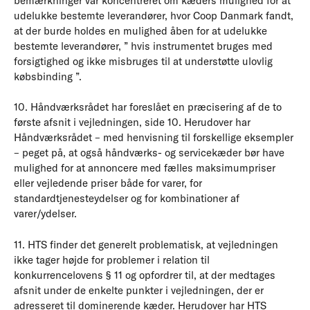
bemærkninger var koncentreret om kæders mulighed for at
udelukke bestemte leverandører, hvor Coop Danmark fandt,
at der burde holdes en mulighed åben for at udelukke
bestemte leverandører, ” hvis instrumentet bruges med
forsigtighed og ikke misbruges til at understøtte ulovlig
købsbinding ”.
10. Håndværksrådet har foreslået en præcisering af de to
første afsnit i vejledningen, side 10. Herudover har
Håndværksrådet – med henvisning til forskellige eksempler
– peget på, at også håndværks- og servicekæder bør have
mulighed for at annoncere med fælles maksimumpriser
eller vejledende priser både for varer, for
standardtjenesteydelser og for kombinationer af
varer/ydelser.
11. HTS finder det generelt problematisk, at vejledningen
ikke tager højde for problemer i relation til
konkurrencelovens § 11 og opfordrer til, at der medtages
afsnit under de enkelte punkter i vejledningen, der er
adresseret til dominerende kæder. Herudover har HTS