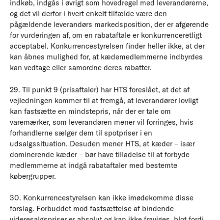
indkøb, indgås i øvrigt som hovedregel med leverandørerne,
og det vil derfor i hvert enkelt tilfælde være den
pågældende leverandørs markedsposition, der er afgørende
for vurderingen af, om en rabataftale er konkurrenceretligt
acceptabel. Konkurrencestyrelsen finder heller ikke, at der
kan åbnes mulighed for, at kædemedlemmerne indbyrdes
kan vedtage eller samordne deres rabatter.
29. Til punkt 9 (prisaftaler) har HTS foreslået, at det af
vejledningen kommer til at fremgå, at leverandører lovligt
kan fastsætte en mindstepris, når der er tale om
varemærker, som leverandøren mener vil forringes, hvis
forhandlerne sælger dem til spotpriser i en
udsalgssituation. Desuden mener HTS, at kæder – især
dominerende kæder – bør have tilladelse til at forbyde
medlemmerne at indgå rabataftaler med bestemte
købergrupper.
30. Konkurrencestyrelsen kan ikke imødekomme disse
forslag. Forbuddet mod fastsættelse af bindende
videresalgspriser er absolut og kan ikke fraviges, blot fordi