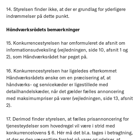
14. Styrelsen finder ikke, at der er grundlag for yderligere
indrømmelser på dette punkt.
Håndværksrådets bemærkninger
15. Konkurrencestyrelsen har omformuleret de afsnit om
informationsudveksling (vejledningen, side 10, afsnit 1 og
2), som Håndværksrådet har peget på.
16. Konkurrencestyrelsen har ligeledes efterkommet
Håndværksrådets ønske om en præcisering af, at
håndværks- og servicekæder er ligestillede med
detailhandelskæder, når det gælder fælles annoncering
med maksimumpriser på varer (vejledningen, side 13, afsnit
2).
17. Derimod finder styrelsen, at fælles prisannoncering for
tjenesteydelser som hovedregel vil være i strid med
konkurrencelovens § 6. Hér må det bl.a. tages i betragtning,
at der er den væsentlige forskel på varer og ydelser, at