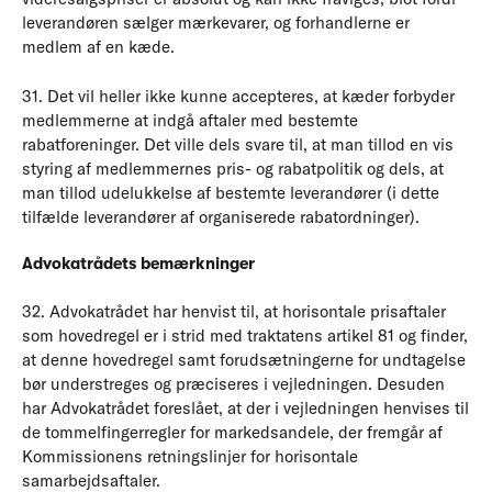
leverandøren sælger mærkevarer, og forhandlerne er
medlem af en kæde.
31. Det vil heller ikke kunne accepteres, at kæder forbyder
medlemmerne at indgå aftaler med bestemte
rabatforeninger. Det ville dels svare til, at man tillod en vis
styring af medlemmernes pris- og rabatpolitik og dels, at
man tillod udelukkelse af bestemte leverandører (i dette
tilfælde leverandører af organiserede rabatordninger).
Advokatrådets bemærkninger
32. Advokatrådet har henvist til, at horisontale prisaftaler
som hovedregel er i strid med traktatens artikel 81 og finder,
at denne hovedregel samt forudsætningerne for undtagelse
bør understreges og præciseres i vejledningen. Desuden
har Advokatrådet foreslået, at der i vejledningen henvises til
de tommelfingerregler for markedsandele, der fremgår af
Kommissionens retningslinjer for horisontale
samarbejdsaftaler.