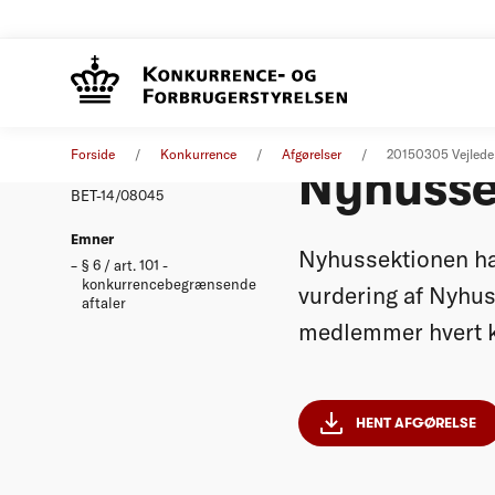
Vejlede
Afgørelse
05. marts 2015
Forside
Konkurrence
Afgørelser
20150305 Vejleden
Nyhusse
Nummer
BET-14/08045
Emner
Nyhussektionen ha
§ 6 / art. 101 -
konkurrencebegrænsende
vurdering af Nyhus
aftaler
medlemmer hvert k
HENT AFGØRELSE