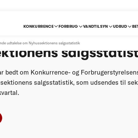
KONKURRENCE
FORBRUG
VANDTILSYN
UDBUD
BE
nde udtalelse om
de udtalelse om Nyhussektionens salgsstatistik
ktionens salgsstatist
r bedt om Konkurrence- og Forbrugerstyrelsen
sektionens salgsstatistik, som udsendes til se
vartal.