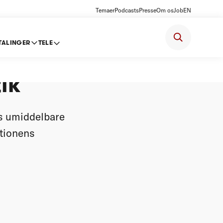
Temaer
Podcasts
Presse
Om os
Job
EN
TALINGER
TELE
ik
s umiddelbare
ktionens