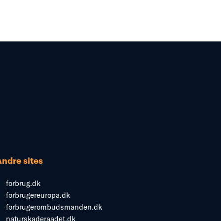
Andre sites
forbrug.dk
forbrugereuropa.dk
forbrugerombudsmanden.dk
naturskaderaadet.dk