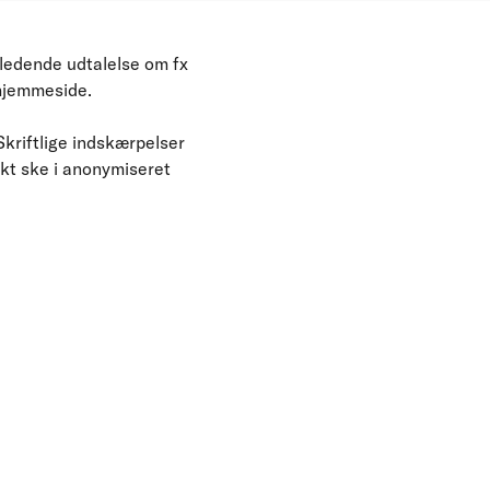
ledende udtalelse om fx
s hjemmeside.
kriftlige indskærpelser
nkt ske i anonymiseret