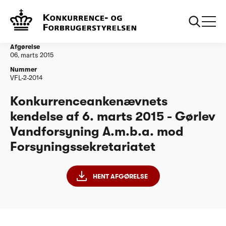
...
Vandtilsyn
20150306 KAN kendelse Goerlev Vandforsyning
amba
Afgørelse
06. marts 2015
Nummer
VFL-2-2014
Konkurrenceankenævnets
kendelse af 6. marts 2015 - Gørlev
Vandforsyning A.m.b.a. mod
Forsyningssekretariatet
HENT AFGØRELSE