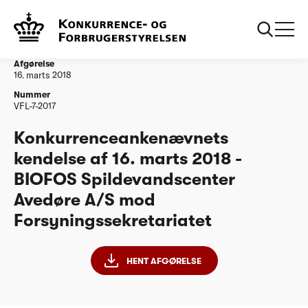
...
Vandtilsyn
20180316 - VFL-7-2017 - BIOFOS
Spildevandscenter Avedøre AS
Afgørelse
16. marts 2018
Nummer
VFL-7-2017
Konkurrenceankenævnets
kendelse af 16. marts 2018 -
BIOFOS Spildevandscenter
Avedøre A/S mod
Forsyningssekretariatet
HENT AFGØRELSE