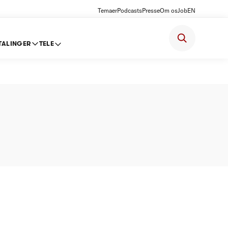
Temaer
Podcasts
Presse
Om os
Job
EN
TALINGER
TELE
ildevand