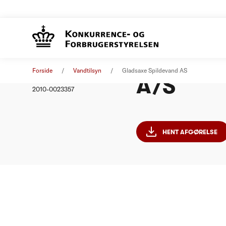
Ankeken
Afgørelse
26. september 2011
Forside
Vandtilsyn
Gladsaxe Spildevand AS
A/S
Nummer
2010-0023357
HENT AFGØRELSE