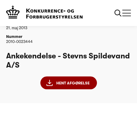
...
Vandtilsyn
Stevns Spildevand AS
Afgørelse
21. maj 2013
Nummer
2010-0023444
Ankekendelse - Stevns Spildevand
A/S
HENT AFGØRELSE