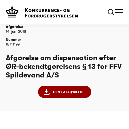
...
Vandtilsyn
20180801 - § 13 (dispensation) - FFV Spildevand
AS (3)
Afgørelse
14. juni 2018
Nummer
18/11199
Afgørelse om dispensation efter
ØR-bekendtgørelsens § 13 for FFV
Spildevand A/S
HENT AFGØRELSE