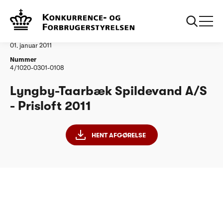
...
Vandtilsyn
LyngbyTaarbaek Spildevand AS
Afgørelse
01. januar 2011
Nummer
4/1020-0301-0108
Lyngby-Taarbæk Spildevand A/S
- Prisloft 2011
HENT AFGØRELSE