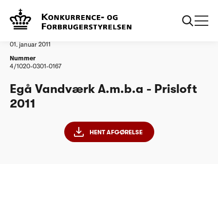
...
Vandtilsyn
Egå Vandværk Amba
Afgørelse
01. januar 2011
Nummer
4/1020-0301-0167
Egå Vandværk A.m.b.a - Prisloft
2011
HENT AFGØRELSE