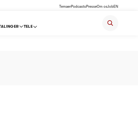
Temaer
Podcasts
Presse
Om os
Job
EN
TALINGER
TELE
t 2011