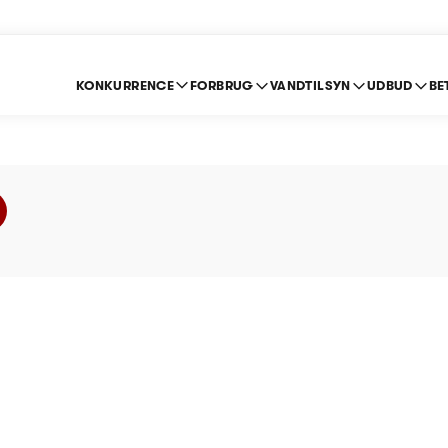
KONKURRENCE
FORBRUG
VANDTILSYN
UDBUD
BE
ed Vandværk - Prislof