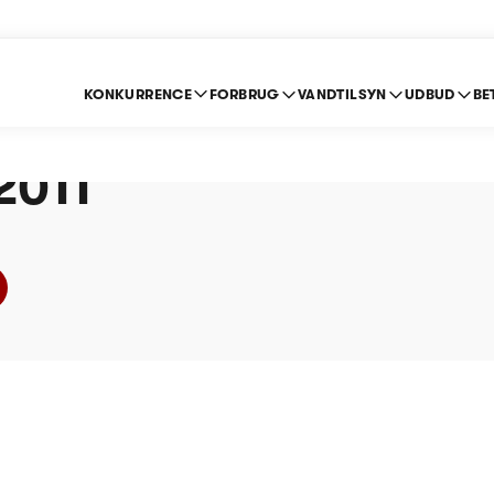
KONKURRENCE
FORBRUG
VANDTILSYN
UDBUD
BE
syningen Brovst og 
 2011