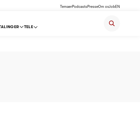
Temaer
Podcasts
Presse
Om os
Job
EN
TALINGER
TELE
Omegn -