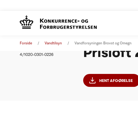
Vandfor
Afgørelse
01. januar 2011
Forside
Vandtilsyn
Vandforsyningen Brovst og Omegn
Prisloft
Nummer
4/1020-0301-0226
HENT AFGØRELSE