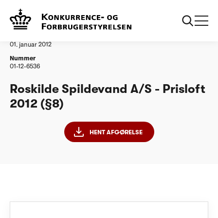
...
Vandtilsyn
Roskilde Spildevand AS Prisloft 2012 par 8
Afgørelse
01. januar 2012
Nummer
01-12-6536
Roskilde Spildevand A/S - Prisloft
2012 (§8)
HENT AFGØRELSE