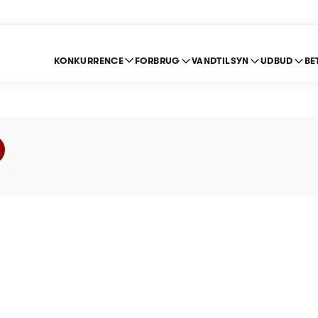
KONKURRENCE
FORBRUG
VANDTILSYN
UDBUD
BE
pildevand A/S - Prisl