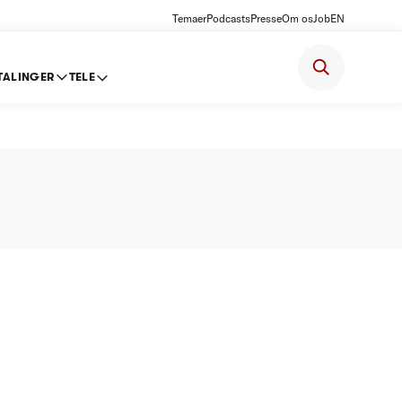
Temaer
Podcasts
Presse
Om os
Job
EN
TALINGER
TELE
oft 2012