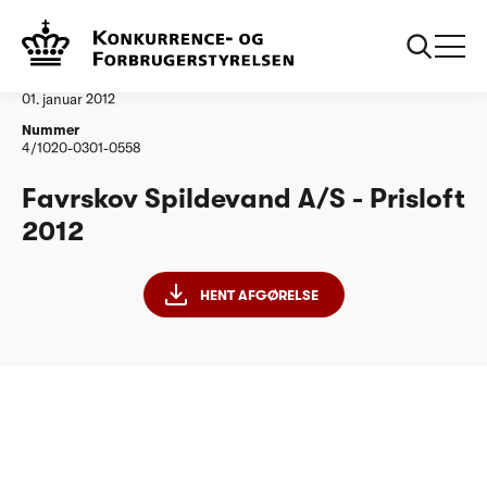
...
Vandtilsyn
Favrskov Spildevand
Afgørelse
01. januar 2012
Nummer
4/1020-0301-0558
Favrskov Spildevand A/S - Prisloft
2012
HENT AFGØRELSE