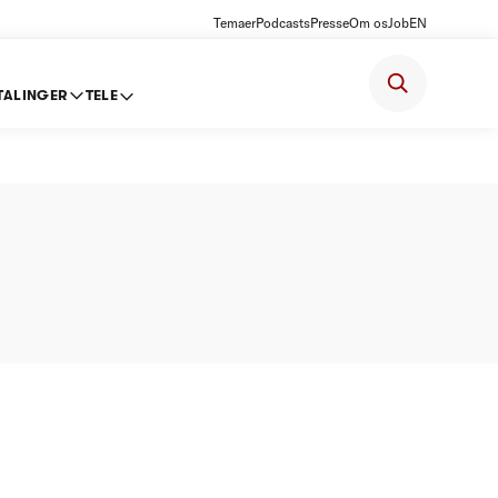
Temaer
Podcasts
Presse
Om os
Job
EN
TALINGER
TELE
S -