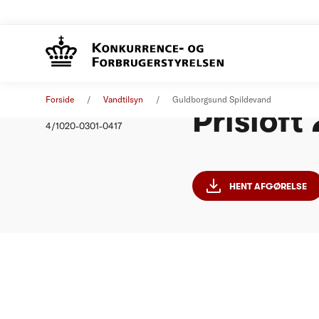
Guldbor
Afgørelse
01. januar 2012
Forside
Vandtilsyn
Guldborgsund Spildevand
Prisloft
Nummer
4/1020-0301-0417
HENT AFGØRELSE