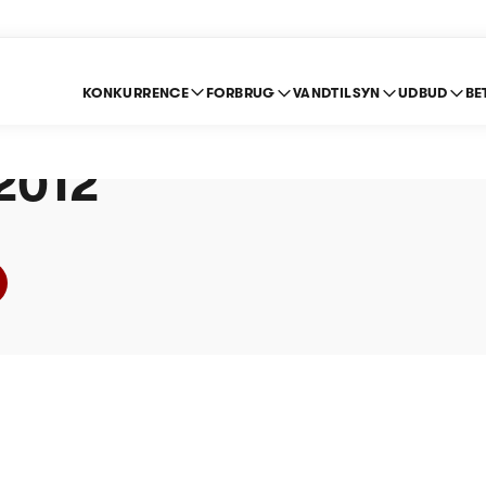
KONKURRENCE
FORBRUG
VANDTILSYN
UDBUD
BE
gsund Spildevand A/
 2012